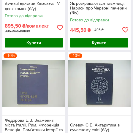
Як розкриваються таємниці.
Активні вулкани Камчатки. У
Нариси про Червоні печерии
двох томах (б/у).
(б/у).
Готово до відправки
Готово до відправки
895,50
₴/комплект
445,50
₴
495 ₴
995 ₴/комплект
Купити
Купити
–10%
–10%
Федорова Е.В. Знамениті
міста Італії. Рим, Флоренція,
Слевич С.Б. Антарктика в
Венеція. Пам'ятники історії та
сучасному світі (б/у).