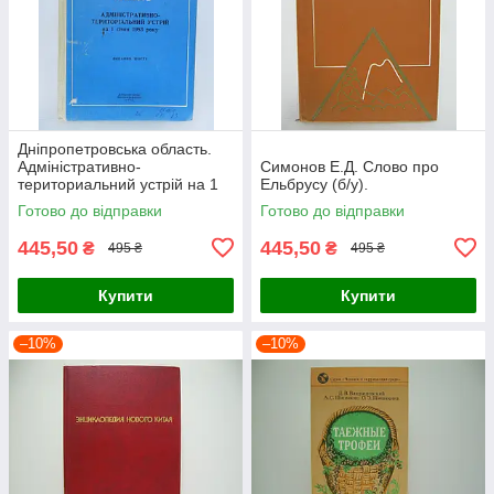
Дніпропетровська область.
Адміністративно-
Симонов Е.Д. Слово про
териториальний устрій на 1
Ельбрусу (б/у).
січня 1983 року (б/у).
Готово до відправки
Готово до відправки
445,50
445,50
₴
₴
495 ₴
495 ₴
Купити
Купити
–10%
–10%