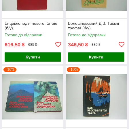
Енциклопедія нового Китаю
Волошневський Д.В. Таїжні
(б/у).
трофеї (б/у).
Готово до відправки
Готово до відправки
616,50
346,50
₴
₴
685 ₴
385 ₴
Купити
Купити
–10%
–10%