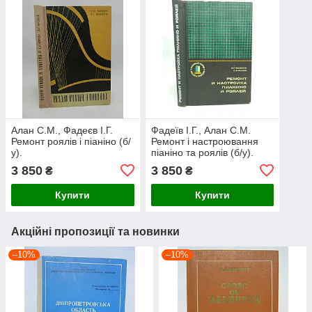
Алан С.М., Фадеєв І.Г.
Фадеїв І.Г., Алан С.М.
Ремонт роялів і піаніно (б/
Ремонт і настроювання
у).
піаніно та роялів (б/у).
3 850
3 850
₴
₴
Купити
Купити
Акційні пропозиції та новинки
–10%
–10%