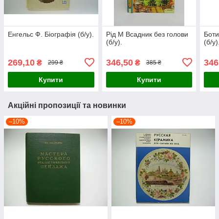
Енгельс Ф. Біографія (б/у).
Рід М Всадник без голови
Боти
(б/у).
(б/у)
269,10
346,50
346
₴
₴
299 ₴
385 ₴
Купити
Купити
Акційні пропозиції та новинки
–10%
–10%