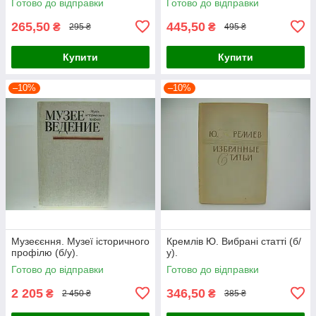
Готово до відправки
Готово до відправки
265,50
445,50
₴
₴
295 ₴
495 ₴
Купити
Купити
–10%
–10%
Музеєєння. Музеї історичного
Кремлів Ю. Вибрані статті (б/
профілю (б/у).
у).
Готово до відправки
Готово до відправки
2 205
346,50
₴
₴
2 450 ₴
385 ₴