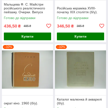
Мальцева Ф. С. Майстри
російського реалістичного
Російська кераміка XVIII-
пейзажу. Очерки. Випуск
початку XIX століття (б/у).
другий (б/у).
Готово до відправки
Готово до відправки
436,50
346,50
₴
₴
485 ₴
385 ₴
Купити
Купити
–10%
–10%
Каталог малюнка й акварелі
ократ кіно. 1960 (б/у).
(б/у).