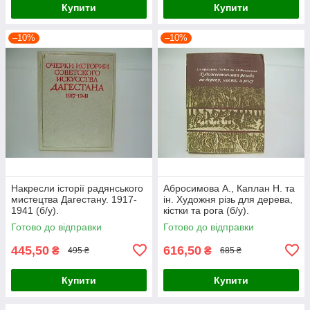
Купити
Купити
–10%
–10%
Накресли історії радянського
Абросимова А., Каплан Н. та
мистецтва Дагестану. 1917-
ін. Художня різь для дерева,
1941 (б/у).
кістки та рога (б/у).
Готово до відправки
Готово до відправки
445,50
616,50
₴
₴
495 ₴
685 ₴
Купити
Купити