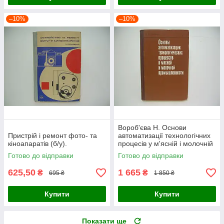
–10%
–10%
Вороб'єва Н. Основи
Пристрій і ремонт фото- та
автоматизації технологічних
кіноапаратів (б/у).
процесів у м'ясній і молочній
промисловості (б/у)
Готово до відправки
Готово до відправки
625,50
1 665
₴
₴
695 ₴
1 850 ₴
Купити
Купити
Показати ще