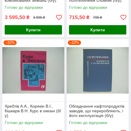
комбінованих знімань (б/у).
політехнічний словник (б/у).
Готово до відправки
Готово до відправки
3 595,50
715,50
₴
₴
3 995 ₴
795 ₴
Купити
Купити
–10%
–10%
Хребтів А.А., Корякін В.І.,
Обладнання нафтопродуктів
Кішкарв В.Н. Курс в океані (б/
заводів, що переробляють, і
у).
його експлуатація (б/у).
Готово до відправки
Готово до відправки