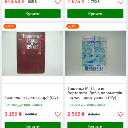
616,50
1 575
₴
₴
685 ₴
1 750 ₴
Купити
Купити
–10%
–10%
Тищенко М. Н. та ін.
Вертолети. Вибір параметрів
Технологія лаків і фарб (б/у).
під час проєктування (б/у).
Готово до відправки
Готово до відправки
3 150
2 565
₴
₴
3 500 ₴
2 850 ₴
Купити
Купити