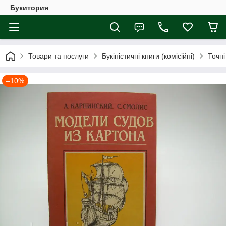
Букитория
Товари та послуги
Букіністичні книги (комісійні)
Точні
–10%