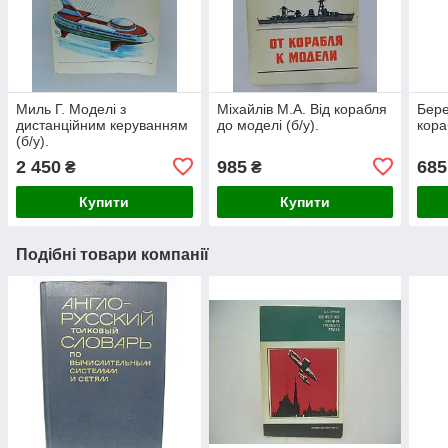
Миль Г. Моделі з
Міхайлів М.А. Від корабля
Бере
дистанційним керуванням
до моделі (б/у).
кораб
(б/у).
2 450
985
685
₴
₴
Купити
Купити
Подібні товари компанії