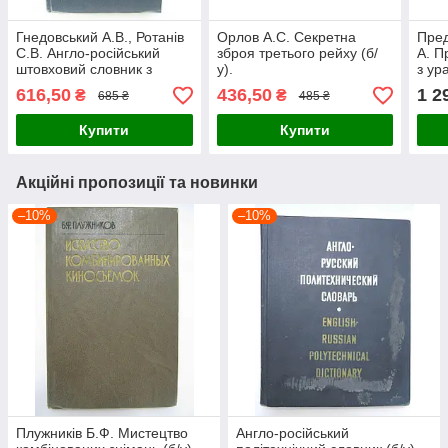
Гнедовський А.В., Ротанів
Орлов А.С. Секретна
Пред
С.В. Англо-російський
зброя третього рейху (б/
А. П
штовховий словник з
у).
з ур
обчислювальних систем і
руху
616,50
436,50
1 2
₴
₴
685 ₴
485 ₴
мереж (б/у
Купити
Купити
Акційні пропозиції та новинки
–10%
–10%
Плужників Б.Ф. Мистецтво
Англо-російський