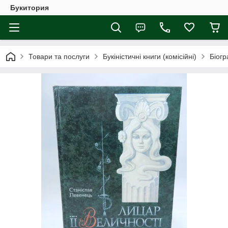
Букитория
Товари та послуги
Букіністичні книги (комісійні)
Біогр