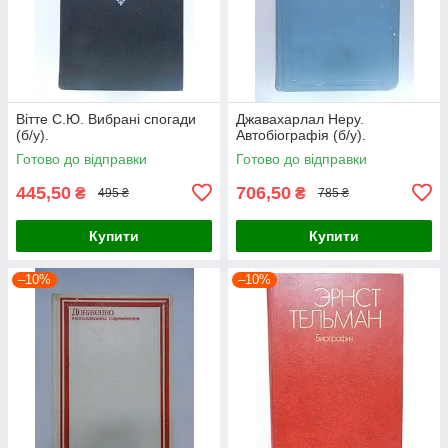
Вітте С.Ю. Вибрані спогади
Джавахарлал Неру.
(б/у).
Автобіографія (б/у).
Готово до відправки
Готово до відправки
445,50
706,50
₴
₴
495 ₴
785 ₴
Купити
Купити
–10%
–10%