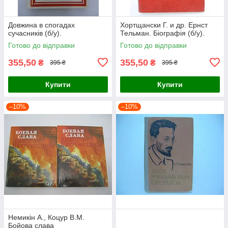
Довжина в спогадах
Хортщански Г. и др. Ернст
сучасників (б/у).
Тельман. Біографія (б/у).
Готово до відправки
Готово до відправки
355,50
355,50
₴
₴
395 ₴
395 ₴
Купити
Купити
–10%
–10%
Немикін А., Коцур В.М.
Бойова слава