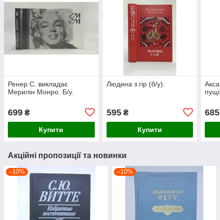
Ренер С. викладає
Людина з гір (б/у).
Акса
Мерилін Монро. Б/у.
пущі
699
595
685
₴
₴
Купити
Купити
Акційні пропозиції та новинки
–10%
–10%