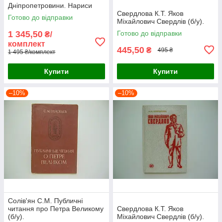
Дніпропетровини. Нариси
про Героях Радянського
Свердлова К.Т. Яков
Готово до відправки
Союзу (б/у).
Міхайлович Свердлів (б/у).
1 345,50
Готово до відправки
₴/
комплект
445,50
₴
495 ₴
1 495 ₴/комплект
Купити
Купити
–10%
–10%
Солів'ян С.М. Публичні
читання про Петра Великому
Свердлова К.Т. Яков
(б/у).
Міхайлович Свердлів (б/у).