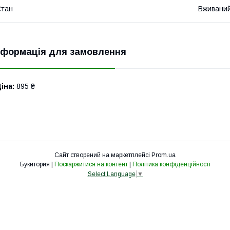
Стан
Вживани
нформація для замовлення
іна:
895 ₴
Сайт створений на маркетплейсі
Prom.ua
Букитория |
Поскаржитися на контент
|
Політика конфіденційності
Select Language
▼