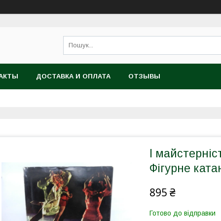
АКТЫ
ДОСТАВКА И ОПЛАТА
ОТЗЫВЫ
І майстерніс
Фігурне катан
895 ₴
Готово до відправки