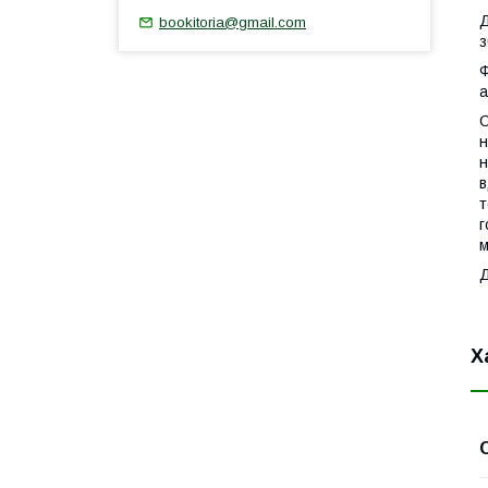
А
Д
bookitoria@gmail.com
з
Ф
а
С
н
н
в
т
г
м
Х