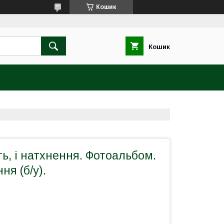
Кошик
Кошик
ть, і натхнення. Фотоальбом.
ня (б/у).