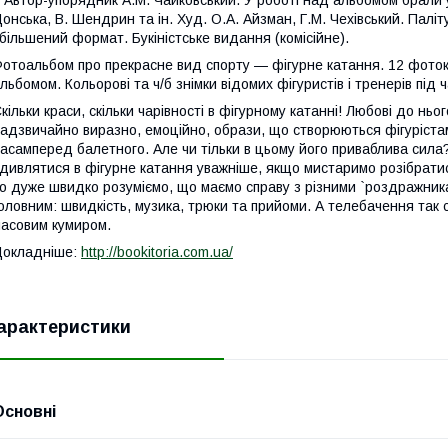
втор-упорядник А.М. Чайковський. У роботі над альбомом брали 
онська, В. Шендрин та ін. Худ. О.А. Айзман, Г.М. Чехівський. Палі
більшений формат. Букіністське видання (комісійне).
отоальбом про прекрасне вид спорту — фігурне катання. 12 фоток
льбомом. Кольорові та ч/б знімки відомих фігуристів і тренерів під ч
кільки краси, скільки чарівності в фігурному катанні! Любові до ньо
адзвичайно виразно, емоційно, образи, що створюються фігурістам
асамперед балетного. Але чи тільки в цьому його приваблива сила? 
дивлятися в фігурне катання уважніше, якщо мистаримо розібратис
о дуже швидко розуміємо, що маємо справу з різними `роздражникам
оловним: швидкість, музика, трюки та прийоми. А телебачення так 
асовим кумиром.
Докладніше:
http://bookitoria.com.ua/
арактеристики
Основні