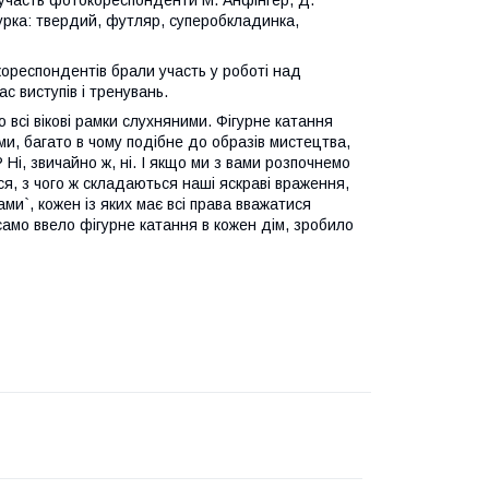
участь фотокореспонденти М. Анфінгер, Д.
турка: твердий, футляр, суперобкладинка,
ореспондентів брали участь у роботі над
ас виступів і тренувань.
го всі вікові рамки слухняними. Фігурне катання
и, багато в чому подібне до образів мистецтва,
Ні, звичайно ж, ні. І якщо ми з вами розпочнемо
я, з чого ж складаються наші яскраві враження,
и`, кожен із яких має всі права вважатися
само ввело фігурне катання в кожен дім, зробило