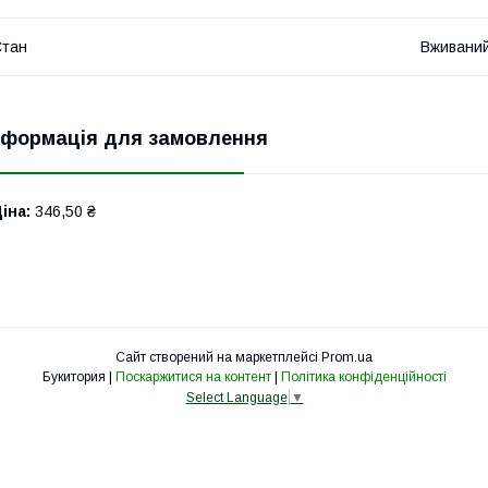
Стан
Вживани
нформація для замовлення
іна:
346,50 ₴
Сайт створений на маркетплейсі
Prom.ua
Букитория |
Поскаржитися на контент
|
Політика конфіденційності
Select Language
▼