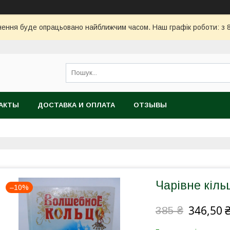
ння буде опрацьовано найближчим часом. Наш графік роботи: з 8:
АКТЫ
ДОСТАВКА И ОПЛАТА
ОТЗЫВЫ
Чарівне кільц
–10%
346,50 
385 ₴