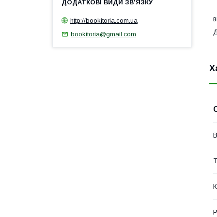
З
в
http://bookitoria.com.ua
bookitoria@gmail.com
Х
В
Т
К
Р