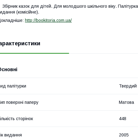
бірник казок для дітей.
Для молодшого шкільного віку.
Палітурка
идання (комісійне).
Докладніше:
http://bookitoria.com.ua/
арактеристики
Основні
ид палітурки
Твердий
ип поверхні паперу
Матова
ількість сторінок
448
ік видання
2005