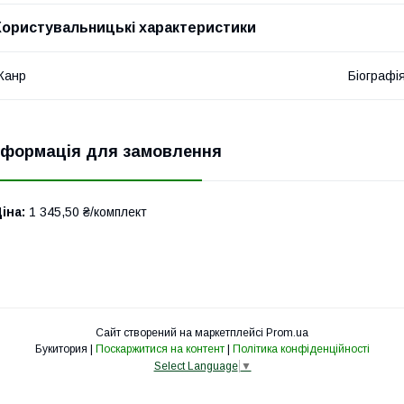
Користувальницькі характеристики
Жанр
Біографі
нформація для замовлення
іна:
1 345,50 ₴/комплект
Сайт створений на маркетплейсі
Prom.ua
Букитория |
Поскаржитися на контент
|
Політика конфіденційності
Select Language
▼