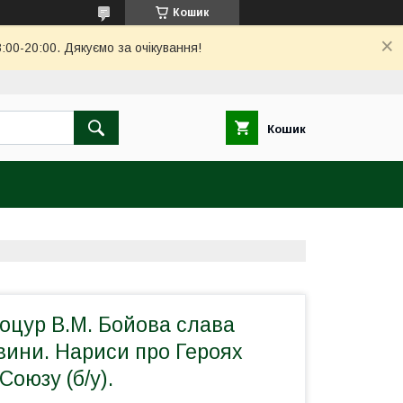
Кошик
00-20:00. Дякуємо за очікування!
Кошик
Коцур В.М. Бойова слава
вини. Нариси про Героях
Союзу (б/у).