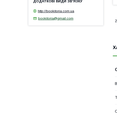
http://bookitoria.com.ua
bookitoria@gmail.com
2
Х
В
Т