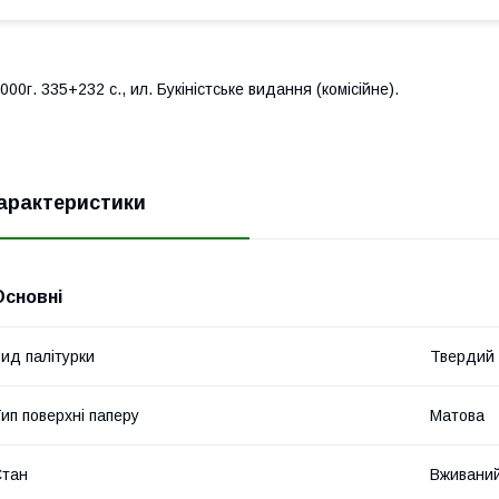
000г. 335+232 с., ил. Букіністське видання (комісійне).
арактеристики
Основні
ид палітурки
Твердий
ип поверхні паперу
Матова
Стан
Вживани