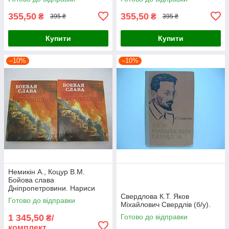
355,50
355,50
₴
₴
395 ₴
395 ₴
Купити
Купити
–10%
–10%
Немикін А., Коцур В.М.
Бойова слава
Дніпропетровини. Нариси
про Героях Радянського
Свердлова К.Т. Яков
Готово до відправки
Союзу (б/у).
Міхайлович Свердлів (б/у).
1 345,50
Готово до відправки
₴/
комплект