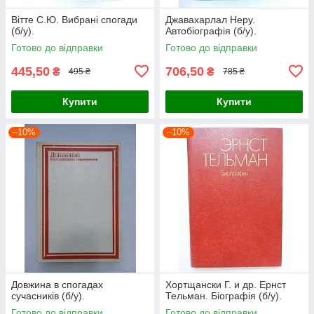
Вітте С.Ю. Вибрані спогади
Джавахарлал Неру.
(б/у).
Автобіографія (б/у).
Готово до відправки
Готово до відправки
445,50
706,50
₴
₴
495 ₴
785 ₴
Купити
Купити
–10%
–10%
Довжина в спогадах
Хортщански Г. и др. Ернст
сучасників (б/у).
Тельман. Біографія (б/у).
Готово до відправки
Готово до відправки