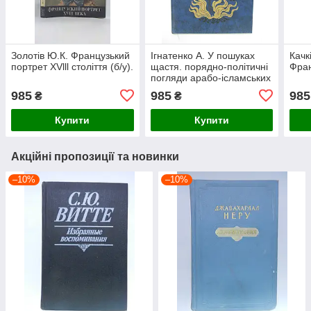
Золотів Ю.К. Французький
Ігнатенко А. У пошуках
Качк
портрет XVlll століття (б/у).
щастя. порядно-політичні
Фран
погляди арабо-ісламських
філософів (б/у).
985
985
985
₴
₴
Купити
Купити
Акційні пропозиції та новинки
–10%
–10%