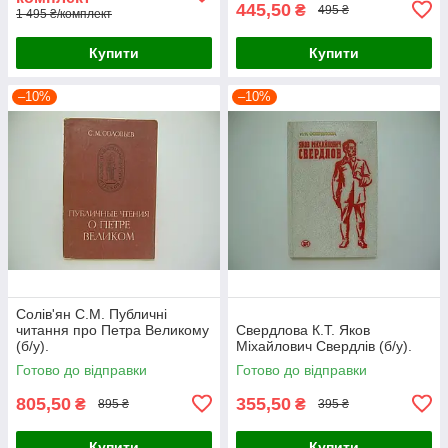
445,50
₴
495 ₴
1 495 ₴/комплект
Купити
Купити
–10%
–10%
Солів'ян С.М. Публичні
читання про Петра Великому
Свердлова К.Т. Яков
(б/у).
Міхайлович Свердлів (б/у).
Готово до відправки
Готово до відправки
805,50
355,50
₴
₴
895 ₴
395 ₴
Купити
Купити