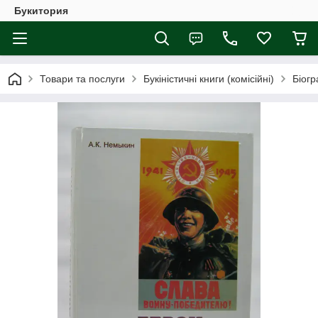
Букитория
Товари та послуги
Букіністичні книги (комісійні)
Біогр