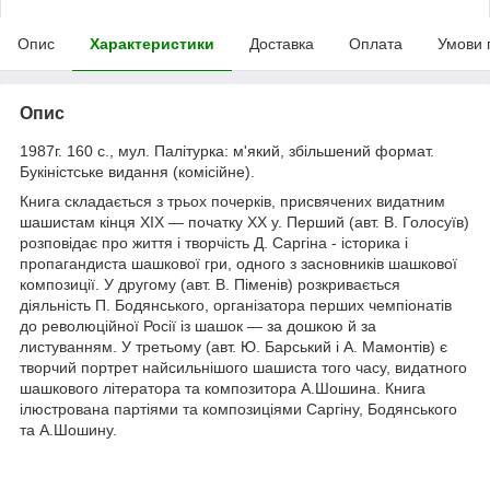
Опис
Характеристики
Доставка
Оплата
Умови 
Опис
1987г. 160 с., мул. Палітурка: м'який, збільшений формат.
Букіністське видання (комісійне).
Книга складається з трьох почерків, присвячених видатним
шашистам кінця XIX — початку ХХ у. Перший (авт. В. Голосуїв)
розповідає про життя і творчість Д. Саргіна - історика і
пропагандиста шашкової гри, одного з засновників шашкової
композиції. У другому (авт. В. Піменів) розкривається
діяльність П. Бодянського, організатора перших чемпіонатів
до революційної Росії із шашок — за дошкою й за
листуванням. У третьому (авт. Ю. Барський і А. Мамонтів) є
творчий портрет найсильнішого шашиста того часу, видатного
шашкового літератора та композитора А.Шошина. Книга
ілюстрована партіями та композиціями Саргіну, Бодянського
та А.Шошину.