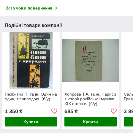
Всі умови повернення
Подібні товари компанії
Незбитий П. та ін. Один на
Хопрова Т.А. та ін. Нариси
Саль
один із природою. (б/у).
з історії російської музики
Грав
XIX століття (б/у).
1 350
685
3 8
₴
₴
Купити
Купити