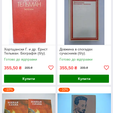
Хортщански Г. и др. Ернст
Довжина в спогадах
Тельман. Біографія (б/у).
сучасників (б/у).
Готово до відправки
Готово до відправки
355,50
355,50
₴
₴
395 ₴
395 ₴
Купити
Купити
–10%
–10%