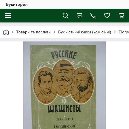
Букитория
Товари та послуги
Букіністичні книги (комісійні)
Біогр