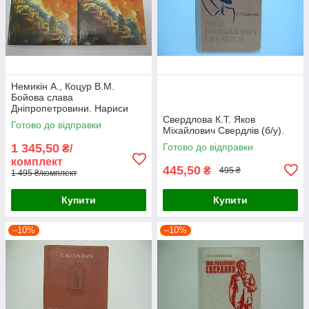
Немикін А., Коцур В.М.
Бойова слава
Дніпропетровини. Нариси
про Героях Радянського
Свердлова К.Т. Яков
Готово до відправки
Союзу (б/у).
Міхайлович Свердлів (б/у).
1 345,50
Готово до відправки
₴/
комплект
445,50
₴
495 ₴
1 495 ₴/комплект
Купити
Купити
–10%
–10%