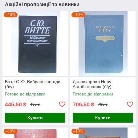
Акційні пропозиції та новинки
–10%
–10%
Вітте С.Ю. Вибрані спогади
Джавахарлал Неру.
(б/у).
Автобіографія (б/у).
Готово до відправки
Готово до відправки
445,50
706,50
₴
₴
495 ₴
785 ₴
Купити
Купити
–10%
–10%