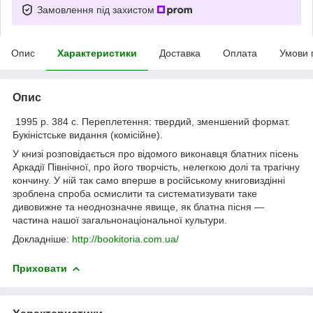
Замовлення під захистом
Опис
Характеристики
Доставка
Оплата
Умови 
Опис
1995 р. 384 с. Переплетення: твердий, зменшений формат.
Букіністське видання (комісійне).
У книзі розповідається про відомого виконавця блатних пісень
Аркадії Північної, про його творчість, нелегкою долі та трагічну
кончину. У ній так само вперше в російському книговиздінні
зроблена спроба осмислити та систематизувати таке
дивовижне та неоднозначне явище, як блатна пісня —
частина нашої загальнонаціональної культури.
Докладніше:
http://bookitoria.com.ua/
Приховати