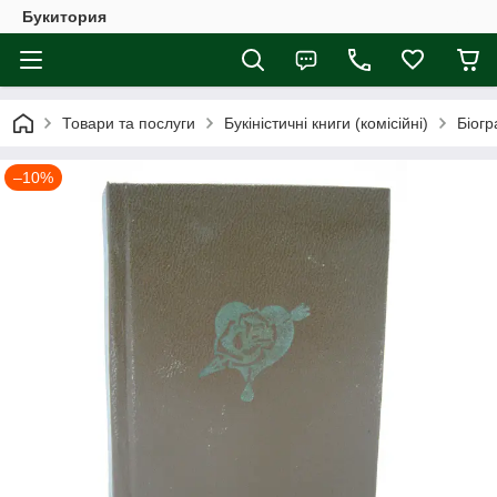
Букитория
Товари та послуги
Букіністичні книги (комісійні)
Біогр
–10%