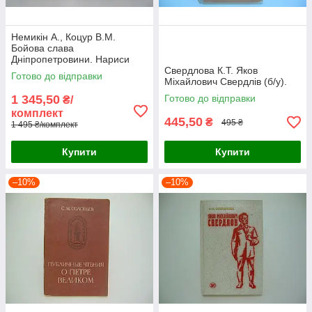
Немикін А., Коцур В.М.
Бойова слава
Дніпропетровини. Нариси
про Героях Радянського
Свердлова К.Т. Яков
Готово до відправки
Союзу (б/у).
Міхайлович Свердлів (б/у).
1 345,50
Готово до відправки
₴/
комплект
445,50
₴
495 ₴
1 495 ₴/комплект
Купити
Купити
–10%
–10%