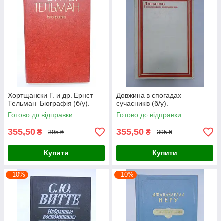
Хортщански Г. и др. Ернст
Довжина в спогадах
Тельман. Біографія (б/у).
сучасників (б/у).
Готово до відправки
Готово до відправки
355,50
355,50
₴
₴
395 ₴
395 ₴
Купити
Купити
–10%
–10%