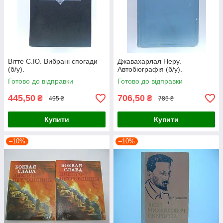
Вітте С.Ю. Вибрані спогади
Джавахарлал Неру.
(б/у).
Автобіографія (б/у).
Готово до відправки
Готово до відправки
445,50
706,50
₴
₴
495 ₴
785 ₴
Купити
Купити
–10%
–10%