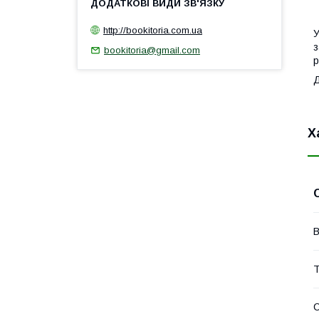
1
http://bookitoria.com.ua
У
з
bookitoria@gmail.com
р
Х
В
Т