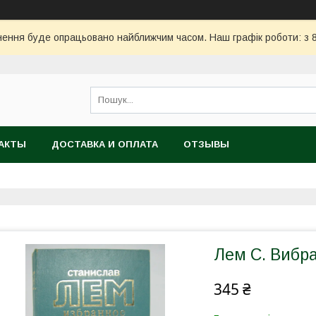
ння буде опрацьовано найближчим часом. Наш графік роботи: з 8:
АКТЫ
ДОСТАВКА И ОПЛАТА
ОТЗЫВЫ
Лем С. Вибран
345 ₴