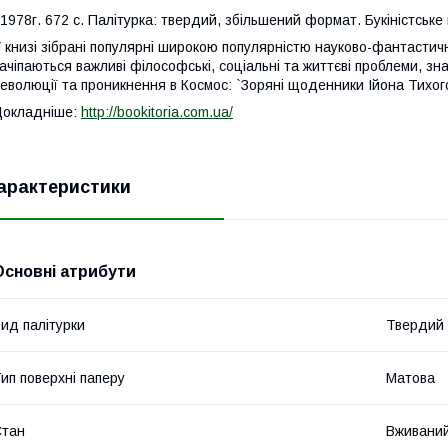
978г. 672 с.
Палітурка: твердий, збільшений формат. Букіністське 
 книзі зібрані популярні широкою популярністю науково-фантастичн
ачіпаються важливі філософські, соціальні та життєві проблеми, зн
еволюції та проникнення в Космос: `Зоряні щоденники Ійона Тихого'
Докладніше:
http://bookitoria.com.ua/
арактеристики
Основні атрибути
ид палітурки
Твердий
ип поверхні паперу
Матова
Стан
Вживани