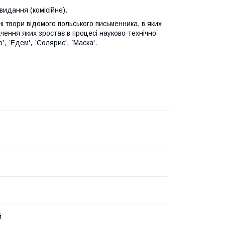
видання (комісійне).
і твори відомого польського письменника, в яких
ачення яких зростає в процесі науково-технічної
, `Едем', `Солярис', `Маска'.
й