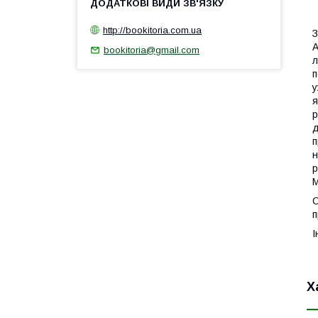
1
http://bookitoria.com.ua
З
А
bookitoria@gmail.com
л
п
у
я
р
д
п
н
р
С
п
І
Х