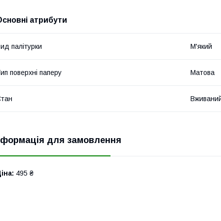
Основні атрибути
ид палітурки
М'який
ип поверхні паперу
Матова
Стан
Вживани
нформація для замовлення
іна:
495 ₴