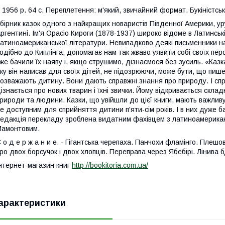
956 р. 64 с. Переплетення: м'який, звичайний формат. Букіністськ
бірник казок одного з найкращих новаристів Південної Америки, ур
ргентині. Ім'я Орасіо Кироги (1878-1937) широко відоме в Латинс
атиноамериканської літератури. Невипадково деякі письменники наз
одібно до Киплінга, допомагає нам так жваво уявити собі своїх пе
же бачили їх наяву і, якщо струшимо, дізнаємося без зусиль. «Каз
ку він написав для своїх дітей, не підозрюючи, може бути, що пише ї
озважають дитину. Вони дають справжні знання про природу. І спра
ізнається про нових тварин і їхні звички. Йому відкривається склад
рироди та людини. Казки, що увійшли до цієї книги, мають важливу 
е доступним для сприйняття дитини п'яти-сім років. І в них дуже 
едакція перекладу зроблена видатним фахівцем з латиноамерикан
Мамонтовим.
 о д е р ж а н и е. - Гігантська черепаха. Панчохи фламінго. Плешов
ро двох борсучок і двох хлопців. Переправа через Ябебірі. Лінива 
нтернет-магазин книг
http://bookitoria.com.ua/
арактеристики