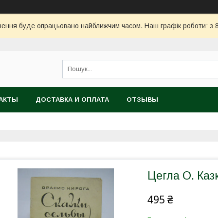
ння буде опрацьовано найближчим часом. Наш графік роботи: з 8:
АКТЫ
ДОСТАВКА И ОПЛАТА
ОТЗЫВЫ
Цегла О. Казк
495 ₴