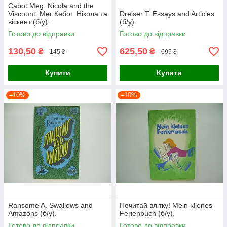
Cabot Meg. Nicola and the
Viscount. Мег Кебот. Нікола та
Dreiser T. Essays and Articles
віскент (б/у).
(б/у).
Готово до відправки
Готово до відправки
130,50
625,50
₴
₴
145 ₴
695 ₴
Купити
Купити
–10%
–10%
Ransome A. Swallows and
Почитай влітку! Mein klienes
Amazons (б/у).
Ferienbuch (б/у).
Готово до відправки
Готово до відправки