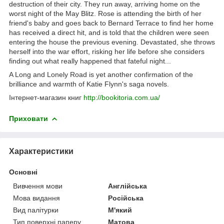
destruction of their city. They run away, arriving home on the
worst night of the May Blitz. Rose is attending the birth of her
friend's baby and goes back to Bernard Terrace to find her home
has received a direct hit, and is told that the children were seen
entering the house the previous evening. Devastated, she throws
herself into the war effort, risking her life before she considers
finding out what really happened that fateful night...
A Long and Lonely Road is yet another confirmation of the
brilliance and warmth of Katie Flynn's saga novels.
Інтернет-магазин книг
http://bookitoria.com.ua/
Приховати
Характеристики
Основні
Вивчення мови
Англійська
Мова видання
Російська
Вид палітурки
М'який
Тип поверхні паперу
Матова