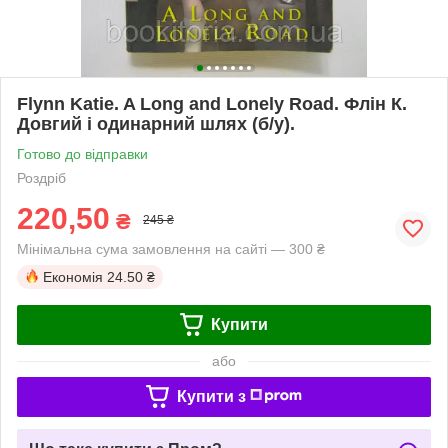
Flynn Katie. A Long and Lonely Road. Флін К.
Довгий і одинарний шлях (б/у).
Готово до відправки
Роздріб
220,50
₴
245 ₴
Мінімальна сума замовлення на сайті — 300 ₴
Економія
24.50 ₴
Купити
або
Купити з