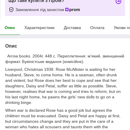
Що таке купити з Пром?
Замовлення під захистом
Опис
Характеристики
Доставка
Оплата
Умови п
Опис
Arrow
books
. 2004г. 448 с. Переплетення: м'який, зменшений
формат. Букіністське видання (комісійне).
Liverpool, Christmas 1938. Rose McAllister is waiting for her
husband, Steve, to come home. He is a seaman, often drunk
and violent, but Rose does her best to cope and see that her
daughters, Daisy and Petal, suffer as little as possible. Steve,
however, realises that war is coming and tries to reform, but on
his last night home, he pawns the girls' new dolls to go on a
drinking binge.
When war is declared Rose has a good job but agrees the
children must be evacuated. Daisy and Petal are happy at first,
but circumstances change and they are put in the care of a
woman who hates all scousers and taunts them with the