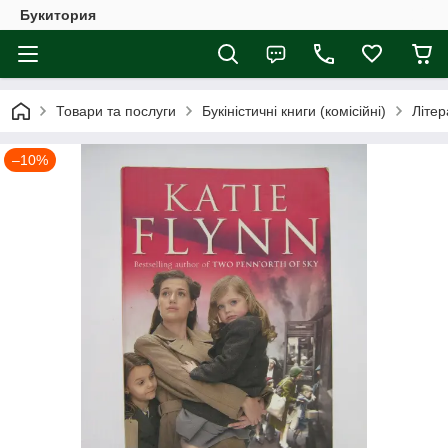
Букитория
Товари та послуги
Букіністичні книги (комісійні)
Літер
–10%