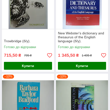
New Webster's dictionary and
thesaurus of the English
Trowbridge (б/у).
language (б/у).
Готово до відправки
Готово до відправки
715,50
1 345,50
₴
₴
795 ₴
1 495 ₴
Купити
Купити
–10%
–10%