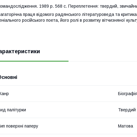
омандослідження. 1989 р. 568 с. Переплетення: твердий, звичайний
агаторічна праця відомого радянського літературоведа та критика 
еніального російського поета, його ролі в розвитку вітчизняної куль
арактеристики
Основні
Жанр
Біографі
ид палітурки
Твердий
ип поверхні паперу
Матова