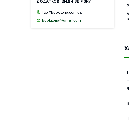
Р
http://bookitoria.com.ua
Б
г
bookitoria@gmail.com
Х
В
Т