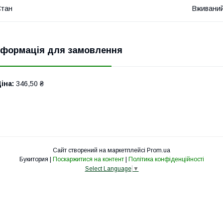
Стан
Вживани
нформація для замовлення
іна:
346,50 ₴
Сайт створений на маркетплейсі
Prom.ua
Букитория |
Поскаржитися на контент
|
Політика конфіденційності
Select Language
▼