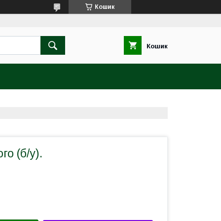
Кошик
Кошик
го (б/у).