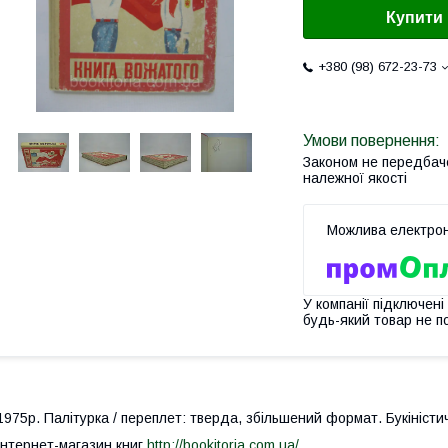
Купити
+380 (98) 672-23-73
Законом не передбач
належної якості
У компанії підключені
будь-який товар не п
975р. Пал
i
турка / переплет: тверда, збільшений формат. Букіністи
Інтернет-магазин книг
http://bookitoria.com.ua/