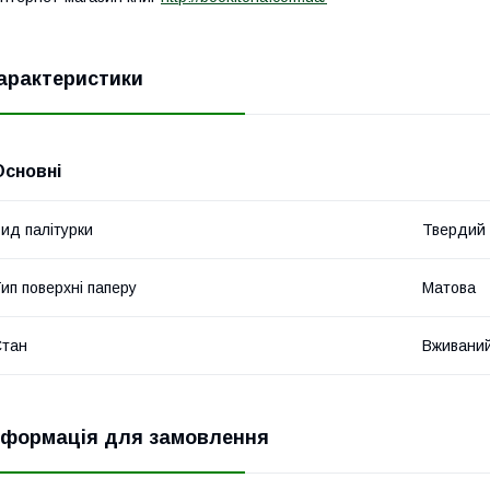
арактеристики
Основні
ид палітурки
Твердий
ип поверхні паперу
Матова
Стан
Вживани
нформація для замовлення