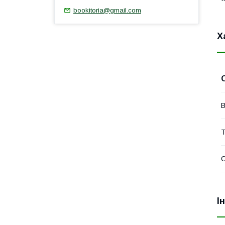
bookitoria@gmail.com
Х
В
Т
І