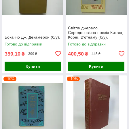
Світле джерело.
Середньовічна поезія Китаю,
Бокаччо Дж. Декамерон (б/у).
Кореї, В'єтнаму (б/у).
Готово до відправки
Готово до відправки
359,10
400,50
₴
₴
399 ₴
445 ₴
Купити
Купити
–10%
–10%