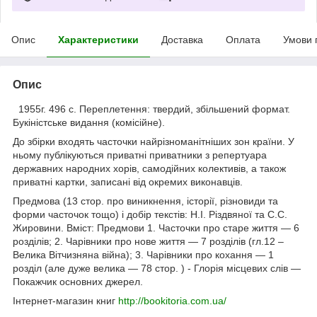
Опис
Характеристики
Доставка
Оплата
Умови 
Опис
1955г. 496 с. Переплетення: твердий, збільшений формат.
Букіністське видання (комісійне).
До збірки входять часточки найрізноманітніших зон країни. У
ньому публікуються приватні приватники з репертуара
державних народних хорів, самодійних колективів, а також
приватні картки, записані від окремих виконавців.
Предмова (13 стор. про виникнення, історії, різновиди та
форми часточок тощо) і добір текстів: Н.І. Різдвяної та С.С.
Жировини. Вміст: Предмови 1. Часточки про старе життя — 6
розділів; 2. Чарівники про нове життя — 7 розділів (гл.12 –
Велика Вітчизняна війна); 3. Чарівники про кохання — 1
розділ (але дуже велика — 78 стор. ) - Глорія місцевих слів —
Покажчик основних джерел.
Інтернет-магазин книг
http://bookitoria.com.ua/