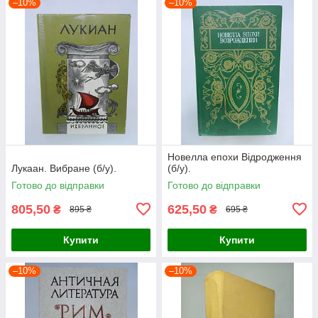
–10%
–10%
Новелла епохи Відродження
Лукаан. Вибране (б/у).
(б/у).
Готово до відправки
Готово до відправки
805,50
625,50
₴
₴
895 ₴
695 ₴
Купити
Купити
–10%
–10%