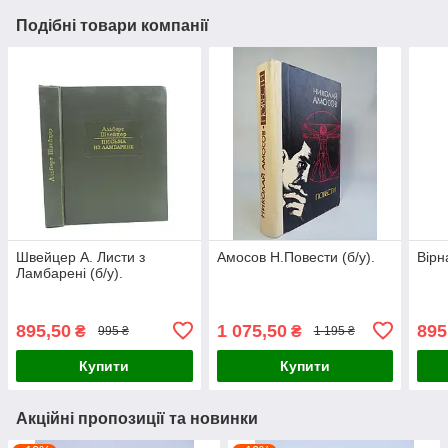
Подібні товари компанії
Швейцер А. Листи з
Амосов Н.Повести (б/у).
Вірн
Ламбарені (б/у).
895,50
1 075,50
895
₴
₴
995 ₴
1 195 ₴
Купити
Купити
Акційні пропозиції та новинки