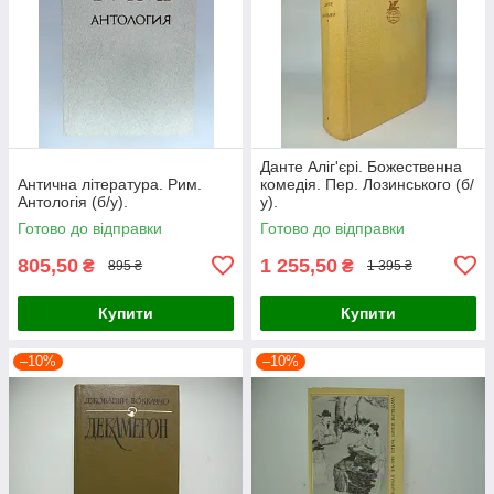
Данте Аліг'єрі. Божественна
Антична література. Рим.
комедія. Пер. Лозинського (б/
Антологія (б/у).
у).
Готово до відправки
Готово до відправки
805,50
1 255,50
₴
₴
895 ₴
1 395 ₴
Купити
Купити
–10%
–10%