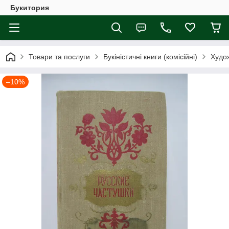
Букитория
Товари та послуги
Букіністичні книги (комісійні)
Худож
–10%