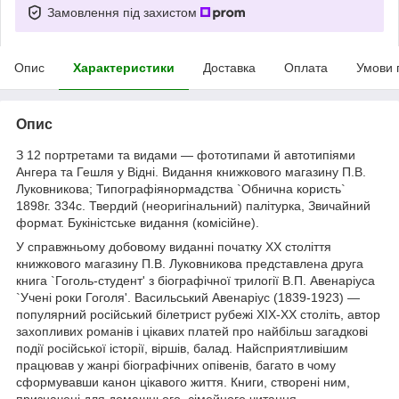
Замовлення під захистом
Опис
Характеристики
Доставка
Оплата
Умови 
Опис
З 12 портретами та видами — фототипами й автотипіями
Ангера та Гешля у Відні. Видання книжкового магазину П.В.
Луковникова; Типографіянормадства `Обнична користь`
1898г. 334с. Твердий (неоригінальний) палітурка, Звичайний
формат.
Букіністське видання (комісійне).
У справжньому добовому виданні початку XX століття
книжкового магазину П.В. Луковникова представлена друга
книга `Гоголь-студент' з біографічної трилогії В.П. Авенаріуса
`Учені роки Гоголя'. Васильський Авенаріус (1839-1923) —
популярний російський білетрист рубежі XIX-XX століть, автор
захопливих романів і цікавих платей про найбільш загадкові
події російської історії, віршів, балад. Найсприятливішим
працював у жанрі біографічних опівенів, багато в чому
сформувавши канон цікавого життя. Книги, створені ним,
призначені для домашнього, сімейного читання.