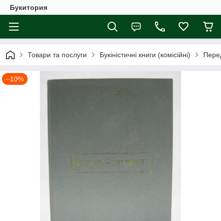
Букитория
Товари та послуги
Букіністичні книги (комісійні)
Перед
–10%