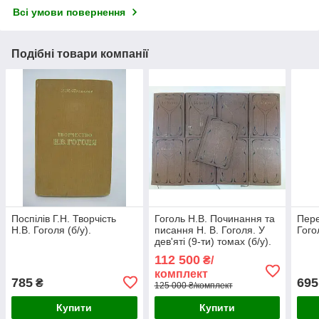
Всі умови повернення
Подібні товари компанії
Поспілів Г.Н. Творчість
Гоголь Н.В. Починання та
Пере
Н.В. Гоголя (б/у).
писання Н. В. Гоголя. У
Гогол
дев'яті (9-ти) томах (б/у).
112 500
₴/
комплект
785
695
₴
125 000 ₴/комплект
Купити
Купити