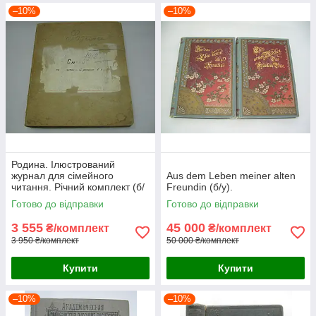
–10%
–10%
Родина. Ілюстрований
журнал для сімейного
Aus dem Leben meiner alten
читання. Річний комплект (б/
Freundin (б/у).
у).
Готово до відправки
Готово до відправки
3 555
45 000
₴/комплект
₴/комплект
3 950 ₴/комплект
50 000 ₴/комплект
Купити
Купити
–10%
–10%