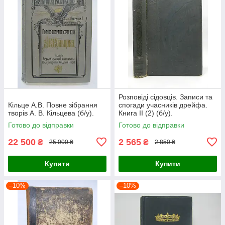
Розповіді сідовців. Записи та
Кільце А.В. Повне зібрання
спогади учасників дрейфа.
творів А. В. Кільцева (б/у).
Книга II (2) (б/у).
Готово до відправки
Готово до відправки
22 500
2 565
₴
₴
25 000 ₴
2 850 ₴
Купити
Купити
–10%
–10%