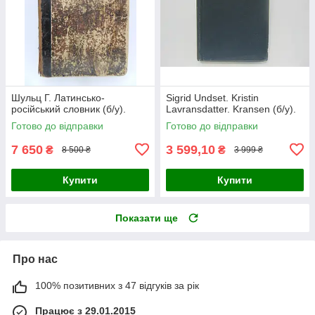
Шульц Г. Латинсько-
Sigrid Undset. Kristin
російський словник (б/у).
Lavransdatter. Kransen (б/у).
Готово до відправки
Готово до відправки
7 650
3 599,10
₴
₴
8 500 ₴
3 999 ₴
Купити
Купити
Показати ще
Про нас
100% позитивних з 47 відгуків за рік
Працює з 29.01.2015