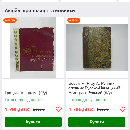
Акційні пропозиції та новинки
–10%
–10%
Booch F., Frey A. Ручний
словник Русско-Немецький і
Грецька епіграма (б/у).
Німецько-Руський (б/у).
Готово до відправки
Готово до відправки
1 795,50
1 795,50
₴
₴
1 995 ₴
1 995 ₴
Купити
Купити