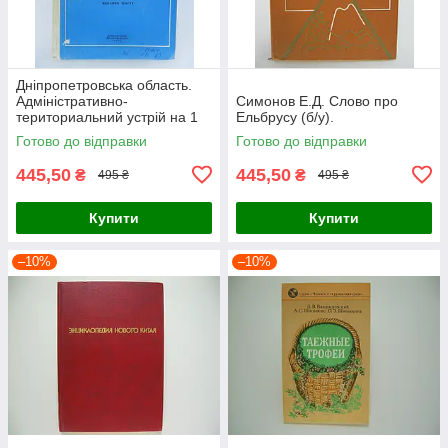
Дніпропетровська область.
Адміністративно-
Симонов Е.Д. Слово про
териториальний устрій на 1
Ельбрусу (б/у).
січня 1983 року (б/у).
Готово до відправки
Готово до відправки
445,50
445,50
₴
₴
495 ₴
495 ₴
Купити
Купити
–10%
–10%