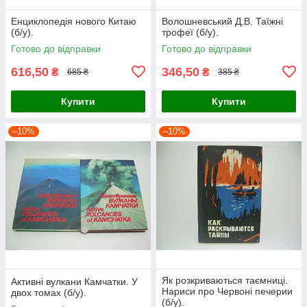
Енциклопедія нового Китаю
Волошневський Д.В. Таїжні
(б/у).
трофеї (б/у).
Готово до відправки
Готово до відправки
616,50
346,50
₴
₴
685 ₴
385 ₴
Купити
Купити
–10%
–10%
Як розкриваються таємниці.
Активні вулкани Камчатки. У
Нариси про Червоні печерии
двох томах (б/у).
(б/у).