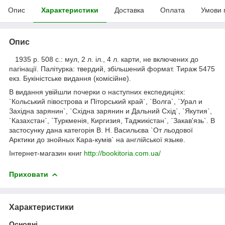
Опис
Характеристики
Доставка
Оплата
Умови 
Опис
1935 р. 508 с.: мул, 2 л. іл., 4 л. карти, не включених до
пагінації. Палітурка: твердий, збільшений формат. Тираж 5475
екз. Букіністське видання (комісійне).
В
видання
увійшли
почерки
о
наступних
експедиціях
:
`
Кольський
півострова
и
Піторський
край
`, `
Волга
`, `
Урал
и
Західна
зарянин
`, `
Східна
зарянин
и
Дальний
Схід
`, `
Якутия
`,
`
Казахстан
`, `
Туркменія
,
Киргизия
,
Таджикістан
`, `
Закав'язь
`.
В
застосунку
дана
категорія
В
.
Н
.
Васильєва
`
От
льодової
Арктики
до
знойных
Кара
-
кумів
`
на
англійської
языке
.
Інтернет
-
магазин
книг
http://bookitoria.com.ua/
Приховати
Характеристики
Основні