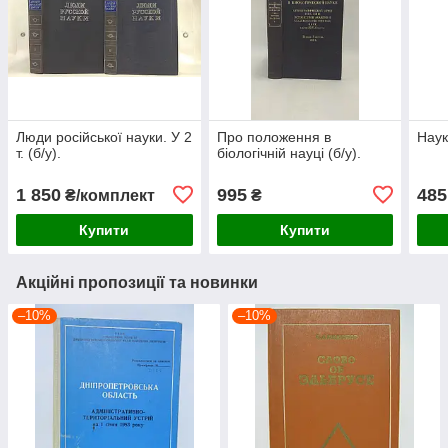
Люди російської науки. У 2
Про положення в
Наук
т. (б/у).
біологічній науці (б/у).
1 850
995
485
₴/комплект
₴
Купити
Купити
Акційні пропозиції та новинки
–10%
–10%