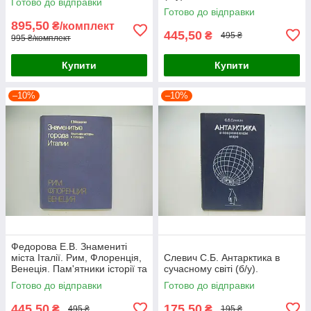
Готово до відправки
Готово до відправки
895,50
₴/комплект
445,50
₴
495 ₴
995 ₴/комплект
Купити
Купити
–10%
–10%
Федорова Е.В. Знамениті
міста Італії. Рим, Флоренція,
Слевич С.Б. Антарктика в
Венеція. Пам'ятники історії та
сучасному світі (б/у).
культури (б/у).
Готово до відправки
Готово до відправки
445,50
175,50
₴
₴
495 ₴
195 ₴