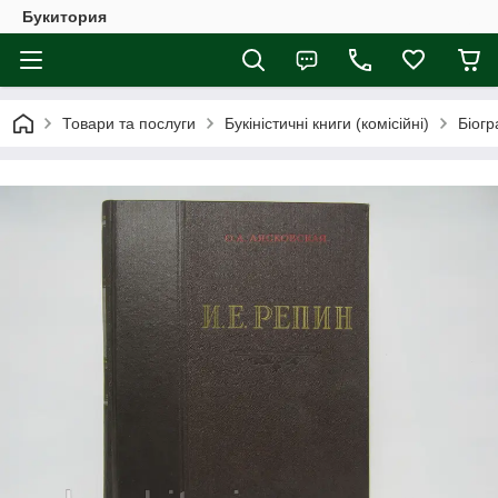
Букитория
Товари та послуги
Букіністичні книги (комісійні)
Біогр