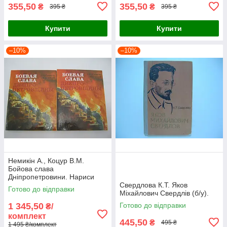
355,50
355,50
₴
₴
395 ₴
395 ₴
Купити
Купити
–10%
–10%
Немикін А., Коцур В.М.
Бойова слава
Дніпропетровини. Нариси
про Героях Радянського
Свердлова К.Т. Яков
Готово до відправки
Союзу (б/у).
Міхайлович Свердлів (б/у).
1 345,50
Готово до відправки
₴/
комплект
445,50
₴
495 ₴
1 495 ₴/комплект