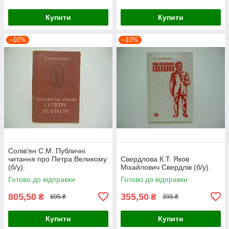
Купити
Купити
–10%
–10%
Солів'ян С.М. Публичні
читання про Петра Великому
Свердлова К.Т. Яков
(б/у).
Міхайлович Свердлів (б/у).
Готово до відправки
Готово до відправки
805,50
355,50
₴
₴
895 ₴
395 ₴
Купити
Купити