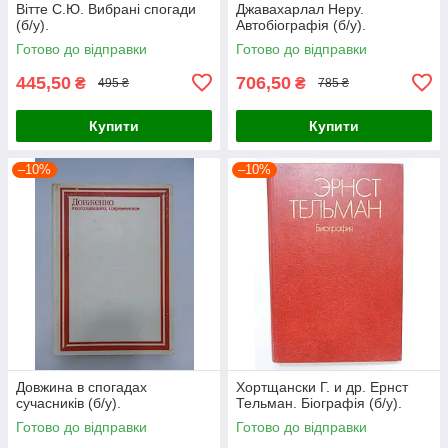
Вітте С.Ю. Вибрані спогади
Джавахарлал Неру.
(б/у).
Автобіографія (б/у).
Готово до відправки
Готово до відправки
445,50
706,50
₴
₴
495 ₴
785 ₴
Купити
Купити
–10%
–10%
Довжина в спогадах
Хортщански Г. и др. Ернст
сучасників (б/у).
Тельман. Біографія (б/у).
Готово до відправки
Готово до відправки