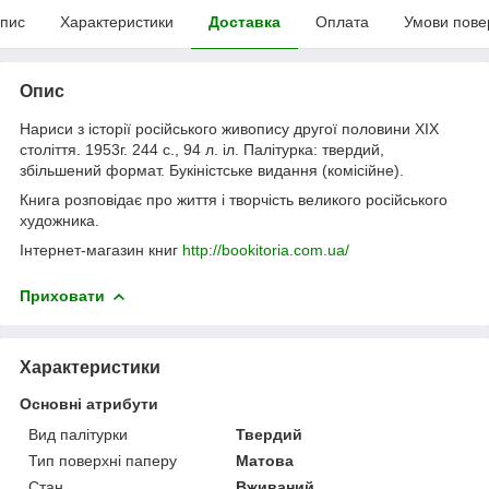
пис
Характеристики
Доставка
Оплата
Умови пове
Опис
Нариси з історії російського живопису другої половини XIX
століття. 1953г. 244 с., 94 л. іл. Палітурка: твердий,
збільшений формат. Букіністське видання (комісійне).
Книга розповідає про життя і творчість великого російського
художника.
Інтернет-магазин книг
http://bookitoria.com.ua/
Приховати
Характеристики
Основні атрибути
Вид палітурки
Твердий
Тип поверхні паперу
Матова
Стан
Вживаний