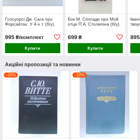
Голсуорсі Дж. Сага про
Бок М. Спогади про Мой
Іван
Форсайтах. У 4-х т. (б/у).
отце П.А. Столипіна (б/у).
творч
995
699
895
₴/комплект
₴
Купити
Купити
Акційні пропозиції та новинки
–10%
–10%