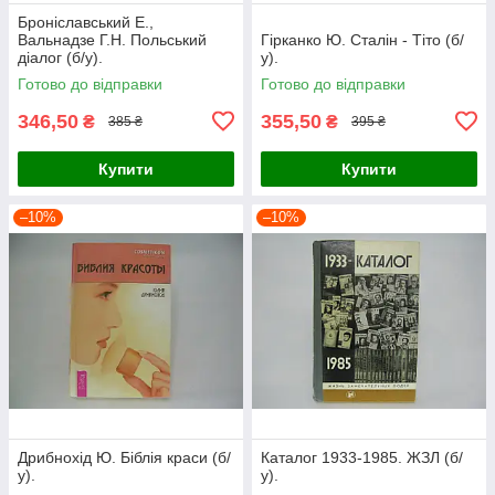
Броніславський Е.,
Вальнадзе Г.Н. Польський
Гірканко Ю. Сталін - Тіто (б/
діалог (б/у).
у).
Готово до відправки
Готово до відправки
346,50
355,50
₴
₴
385 ₴
395 ₴
Купити
Купити
–10%
–10%
Дрибнохід Ю. Біблія краси (б/
Каталог 1933-1985. ЖЗЛ (б/
у).
у).