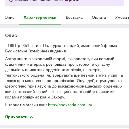
Опис
Характеристики
Доставка
Оплата
Умови 
Опис
1991 р. 351 с., ил. Палітурка: твердий, зменшений формат.
Букіністське (комісійне) видання.
Автор книги в захопливій формі, використовуючи великий
фактичний матеріал, розповідає про історію та сучасну
діяльність приватних орденів тамплієрів, шпатерів,
тевтонського ордена, які зберігають ще певний вплив у світі, а
також про масонах і про організацію `Опус деі', структурно та
ідеологічно прив'язуюча до військово-монашеських орденів. У
книзі показаний тісний зв'язок цих організацій із очисними
колами провідних країн Заходу.
Інтернет-магазин книг
http://bookitoria.com.ua/
.
Приховати