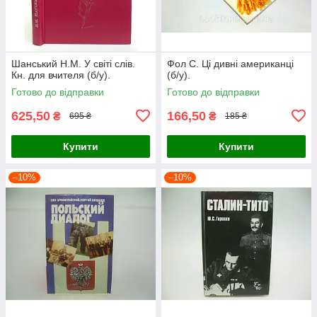
Шанський Н.М. У світі слів.
Фол С. Ці дивні американці
Кн. для вчителя (б/у).
(б/у).
Готово до відправки
Готово до відправки
625,50
166,50
₴
₴
695 ₴
185 ₴
Купити
Купити
–10%
–10%