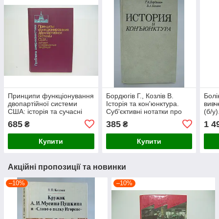
Принципи функціонування
Бордюгів Г., Козлів В.
Болі
двопартійної системи
Історія та кон'юнктура.
вивч
США: історія та сучасні
Суб'єктивні нотатки про
(б/у)
тенденції (б/у).
історію радянського (б/у).
685
385
1 4
₴
₴
Купити
Купити
Акційні пропозиції та новинки
–10%
–10%