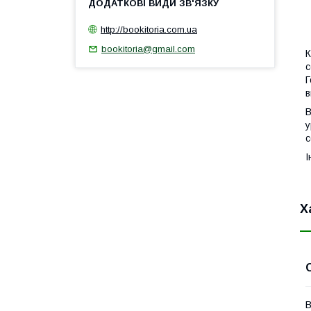
http://bookitoria.com.ua
1
bookitoria@gmail.com
К
с
Г
в
В
у
с
І
Х
В