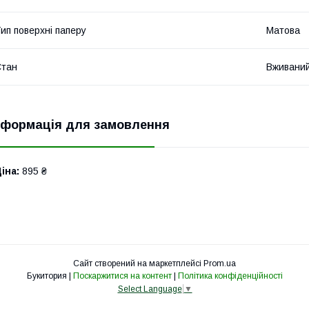
ип поверхні паперу
Матова
Стан
Вживани
нформація для замовлення
іна:
895 ₴
Сайт створений на маркетплейсі
Prom.ua
Букитория |
Поскаржитися на контент
|
Політика конфіденційності
Select Language
▼