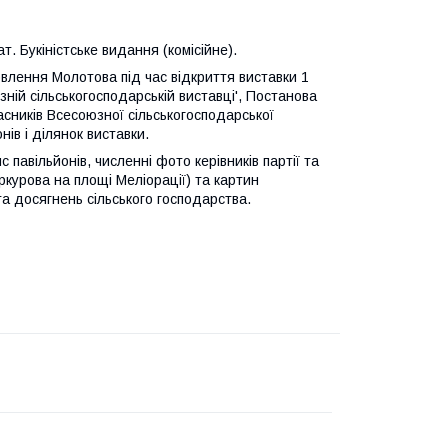
. Букіністське видання (комісійне).
овлення Молотова під час відкриття виставки 1
ній сільськогосподарській виставці', Постанова
асників Всесоюзної сільськогосподарської
нів і ділянок виставки.
павільйонів, численні фото керівників партії та
ркурова на площі Меліорації) та картин
та досягнень сільського господарства.