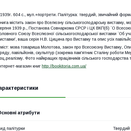
939г. 604 с., мул.+портрети. Палітурка: твердий, звичайний формат
нига містить закон про Вселюзну сільськогосподарську виставку, м
ерпня 1939 р., Постанова Совнаркома СРСР і ЦК ВКП(б) `О Всесоюз
оловного Союзу Всеслюзної сільськогосподарської виставки `Об уч
иставки', ваша серія Н.В. Цицина про Виставку та опис усіх павільйо
міст: мова товариша Молотова, закон про Всесоюзну Виставку, Опис 
ряду, павільйонів, скульптур (зокрема пам'ятник Сталіну роботи Ме
оц.реалізму. Фото найкращих працівників сільського господарства 
нтернет-магазин книг
http://bookitoria.com.ua/
арактеристики
Основні атрибути
ид палітурки
Твердий