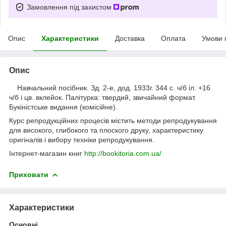
Замовлення під захистом
Опис
Характеристики
Доставка
Оплата
Умови 
Опис
Навчальний посібник. Зд. 2-е, дод. 1933г. 344 с. ч/б іл. +16
ч/б і цв. вклейок. Палітурка: твердий, звичайний формат.
Букіністське видання (комісійне).
Курс репродукційних процесів містить методи репродукування
для високого, глибокого та плоского друку, характеристику
оригіналів і вибору техніки репродукування.
Інтернет-магазин книг
http://bookitoria.com.ua/
Приховати
Характеристики
Основні