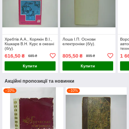
Хребтів А.А., Корякін В.І.,
Лоша І.П. Основи
Воро
Кішкарв В.Н. Курс в океані
електроніки (б/у).
авто
(б/у).
техн
м'яс
616,50
805,50
1 6
₴
₴
685 ₴
895 ₴
пром
Купити
Купити
Акційні пропозиції та новинки
–10%
–10%