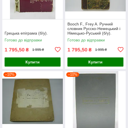
Booch F., Frey A. Ручний
словник Русско-Немецький і
Грецька епіграма (б/у).
Німецько-Руський (б/у).
Готово до відправки
Готово до відправки
1 795,50
1 795,50
₴
₴
1 995 ₴
1 995 ₴
Купити
Купити
–10%
–10%