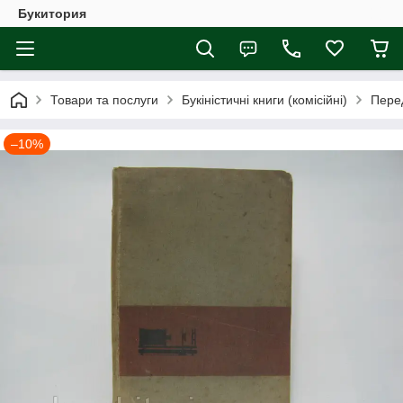
Букитория
Товари та послуги
Букіністичні книги (комісійні)
Перед
–10%