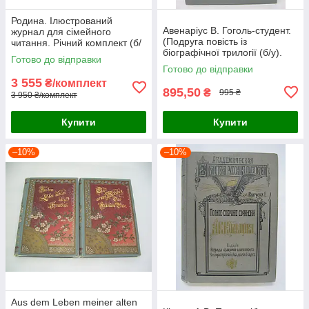
Родина. Ілюстрований
Авенаріус В. Гоголь-студент.
журнал для сімейного
(Подруга повість із
читання. Річний комплект (б/
біографічної трилогії (б/у).
у).
Готово до відправки
Готово до відправки
3 555
₴/комплект
895,50
₴
995 ₴
3 950 ₴/комплект
Купити
Купити
–10%
–10%
Aus dem Leben meiner alten