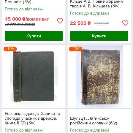
Кільце А.В. Повне зібрання
Freundin (б/у).
творів А. В. Кільцева (б/у).
Готово до відправки
Готово до відправки
45 000
₴/комплект
22 500
₴
25 000 ₴
50 000 ₴/комплект
Купити
Купити
–10%
–10%
Розповіді сідовців. Записи та
спогади учасників дрейфа.
Шульц Г. Латинсько-
Книга II (2) (б/у).
російський словник (б/у).
Готово до відправки
Готово до відправки