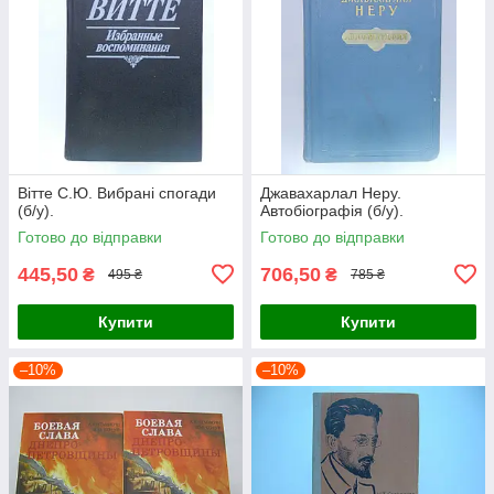
Вітте С.Ю. Вибрані спогади
Джавахарлал Неру.
(б/у).
Автобіографія (б/у).
Готово до відправки
Готово до відправки
445,50
706,50
₴
₴
495 ₴
785 ₴
Купити
Купити
–10%
–10%