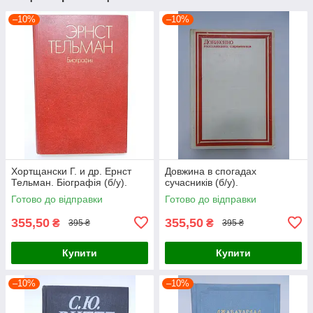
–10%
–10%
Хортщански Г. и др. Ернст
Довжина в спогадах
Тельман. Біографія (б/у).
сучасників (б/у).
Готово до відправки
Готово до відправки
355,50
355,50
₴
₴
395 ₴
395 ₴
Купити
Купити
–10%
–10%