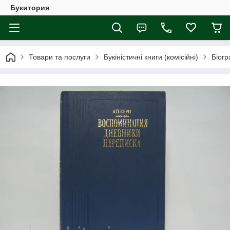
Букитория
Товари та послуги
Букіністичні книги (комісійні)
Біогр