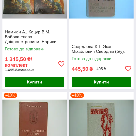
Немикін А., Коцур В.М.
Бойова слава
Дніпропетровини. Нариси
про Героях Радянського
Свердлова К.Т. Яков
Готово до відправки
Союзу (б/у).
Міхайлович Свердлів (б/у).
1 345,50
Готово до відправки
₴/
комплект
445,50
₴
495 ₴
1 495 ₴/комплект
Купити
Купити
–10%
–10%