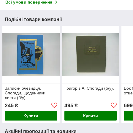
Всі умови повернення
Подібні товари компанії
Записки очевидця.
Григорів А. Спогади (б/у).
Бок 
Спогади, щоденники,
отце
листи (б/у).
245
495
699
₴
₴
Купити
Купити
Акційні пропозиції та новинки