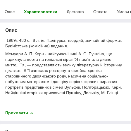
Опис
Характеристики
Доставка
Оплата
Умови 
Опис
1989г. 480 с., 8 л. іл. Палітурка: твердий, звичайний формат.
Букіністське (комісійне) видання.
Мемуари А. П. Керн - найсучаснішиці А. С. Пушкіна, що
надихнула поета на геніальні вірші `Я пам'ятала дивне
миттє...'''я, — представляють велику літературну й історичну
цікавість. В її записках розгорнута сімейна хроніка
старовинного двоянського роду, насичена соціально-
побутовим матеріалом і дає цілу серію яскравих виразних
портретів представників сімей Вульфів, Полторацьких, Керн.
Найцінніші сторінки присвячені Пушкіну, Дельвігу, М. Глінці.
Приховати