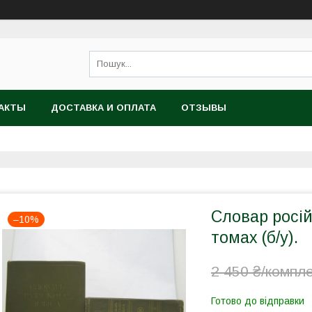
АКТЫ
ДОСТАВКА И ОПЛАТА
ОТЗЫВЫ
Словар росій
–10%
томах (б/у).
2 450 ₴/компл
Готово до відправки