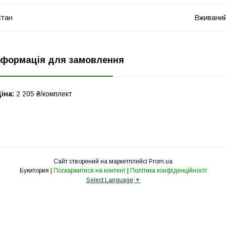
Стан
Вживани
нформація для замовлення
іна:
2 205 ₴/комплект
Сайт створений на маркетплейсі
Prom.ua
Букитория |
Поскаржитися на контент
|
Політика конфіденційності
Select Language
▼