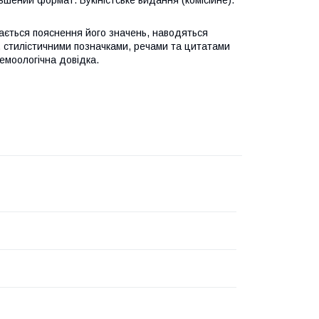
ений формат. Букіністське видання (комісійне).
 дається пояснення його значень, наводяться
 стилістичними позначками, речами та цитатами
емоологічна довідка.