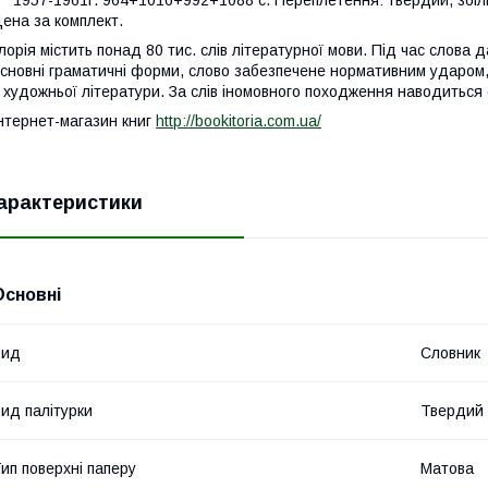
957-1961г. 964+1016+992+1088 с. Переплетення: твердий, збільш
ена за комплект.
лорія містить понад 80 тис. слів літературної мови. Під час слова
сновні граматичні форми, слово забезпечене нормативним ударом,
 художньої літератури. За слів іномовного походження наводиться 
нтернет-магазин книг
http://bookitoria.com.ua/
арактеристики
Основні
Вид
Словник
ид палітурки
Твердий
ип поверхні паперу
Матова