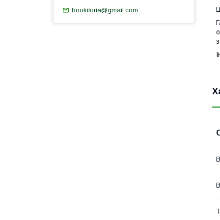
1
Ц
bookitoria@gmail.com
Г
о
з
І
Х
В
Т