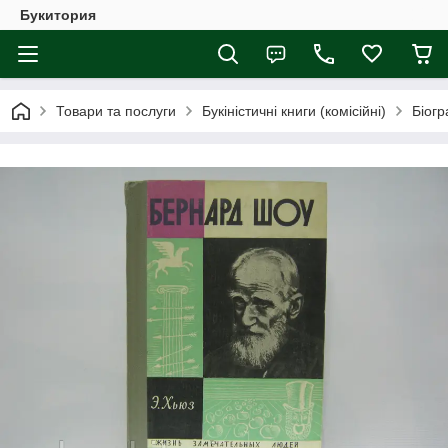
Букитория
Товари та послуги
Букіністичні книги (комісійні)
Біогр