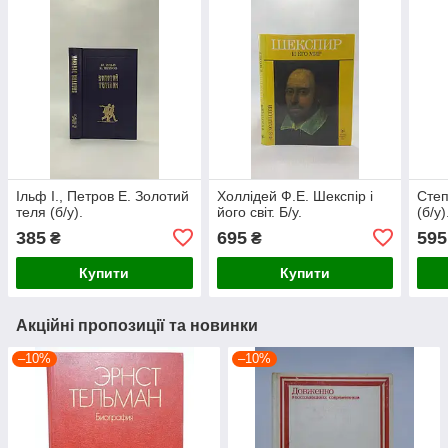
Ільф І., Петров Е. Золотий
Холлідей Ф.Е. Шекспір і
Степ
теля (б/у).
його світ. Б/у.
(б/у)
385
695
595
₴
₴
Купити
Купити
Акційні пропозиції та новинки
–10%
–10%