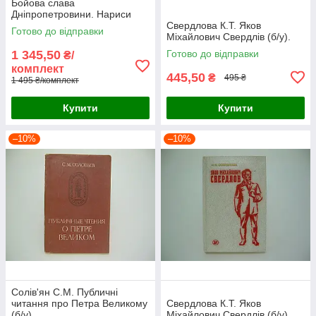
Бойова слава
Дніпропетровини. Нариси
про Героях Радянського
Свердлова К.Т. Яков
Готово до відправки
Союзу (б/у).
Міхайлович Свердлів (б/у).
1 345,50
Готово до відправки
₴/
комплект
445,50
₴
495 ₴
1 495 ₴/комплект
Купити
Купити
–10%
–10%
Солів'ян С.М. Публичні
читання про Петра Великому
Свердлова К.Т. Яков
(б/у).
Міхайлович Свердлів (б/у).