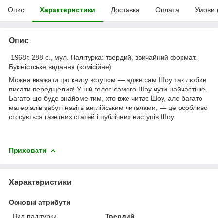
Опис
Характеристики
Доставка
Оплата
Умови 
Опис
1968г. 288 с., мул. Палітурка: твердий, звичайний формат.
Букіністське видання (комісійне).
Можна вважати цю книгу вступом — адже сам Шоу так любив
писати передіцелия! У ній голос самого Шоу чути найчастіше.
Багато що буде знайоме тим, хто вже читає Шоу, але багато
матеріалів забуті навіть англійським читачами, — це особливо
стосується газетних статей і публічних виступів Шоу.
Приховати
Характеристики
Основні атрибути
Вид палітурки
Твердий