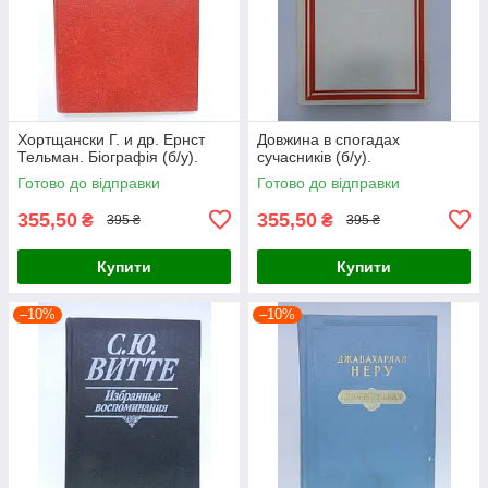
Хортщански Г. и др. Ернст
Довжина в спогадах
Тельман. Біографія (б/у).
сучасників (б/у).
Готово до відправки
Готово до відправки
355,50
355,50
₴
₴
395 ₴
395 ₴
Купити
Купити
–10%
–10%