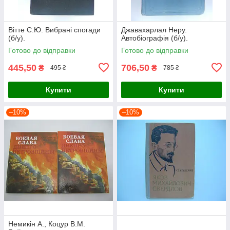
Вітте С.Ю. Вибрані спогади
Джавахарлал Неру.
(б/у).
Автобіографія (б/у).
Готово до відправки
Готово до відправки
445,50
706,50
₴
₴
495 ₴
785 ₴
Купити
Купити
–10%
–10%
Немикін А., Коцур В.М.