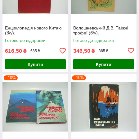
Енциклопедія нового Китаю
Волошневський Д.В. Таїжні
(б/у).
трофеї (б/у).
Готово до відправки
Готово до відправки
616,50
346,50
₴
₴
685 ₴
385 ₴
Купити
Купити
–10%
–10%