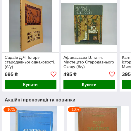
Садаїв Д.Ч. Історія
Афанасьєва В. та ін.
Кант
стародавньої однаковості.
Мистецтво Стародавнього
істо
(б/у).
Сходу (б/у).
Мист
(б/у)
695
495
395
₴
₴
Купити
Купити
Акційні пропозиції та новинки
–10%
–10%