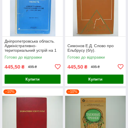
Дніпропетровська область.
Адміністративно-
Симонов Е.Д. Слово про
териториальний устрій на 1
Ельбрусу (б/у).
січня 1983 року (б/у).
Готово до відправки
Готово до відправки
445,50
445,50
₴
₴
495 ₴
495 ₴
Купити
Купити
–10%
–10%