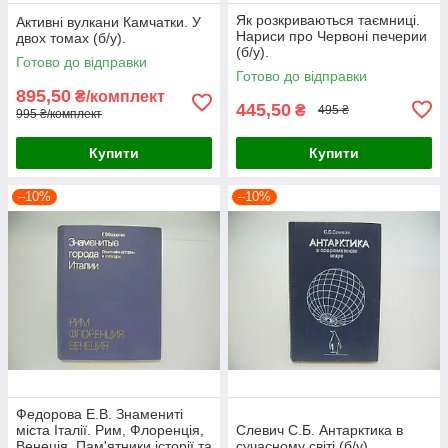
Як розкриваються таємниці.
Активні вулкани Камчатки. У
Нариси про Червоні печерии
двох томах (б/у).
(б/у).
Готово до відправки
Готово до відправки
895,50
₴/комплект
445,50
₴
495 ₴
995 ₴/комплект
Купити
Купити
–10%
–10%
Федорова Е.В. Знамениті
міста Італії. Рим, Флоренція,
Слевич С.Б. Антарктика в
Венеція. Пам'ятники історії та
сучасному світі (б/у).