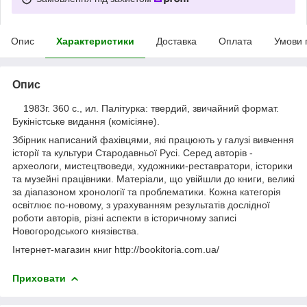
Опис
Характеристики
Доставка
Оплата
Умови 
Опис
1983г. 360 с., ил. Палітурка: твердий, звичайний формат.
Букіністське видання (комісіяне).
Збірник написаний фахівцями, які працюють у галузі вивчення
історії та культури Стародавньої Русі. Серед авторів -
археологи, мистецтвоведи, художники-реставратори, історики
та музейні працівники. Матеріали, що увійшли до книги, великі
за діапазоном хронології та проблематики. Кожна категорія
освітлює по-новому, з урахуванням результатів дослідної
роботи авторів, різні аспекти в історичному записі
Новогородського князівства.
Інтернет-магазин книг http://bookitoria.com.ua/
Приховати