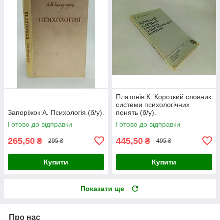
Платонів К. Короткий словник
системи психологічних
Запоріжок А. Психологія (б/у).
понять (б/у).
Готово до відправки
Готово до відправки
265,50
445,50
₴
₴
295 ₴
495 ₴
Купити
Купити
Показати ще
Про нас