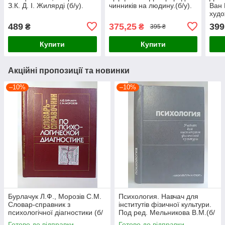
З.К. Д. І. Жилярді (б/у).
чинників на людину.(б/у).
Ван 
худо
489
375,25
399
₴
₴
395 ₴
Купити
Купити
Акційні пропозиції та новинки
–10%
–10%
Бурлачук Л.Ф., Морозів С.М.
Психология. Навчач для
Словар-справник з
інститутів фізичної культури.
психологічної діагностики (б/
Под ред. Мельникова В.М.(б/
у).
у).
Готово до відправки
Готово до відправки