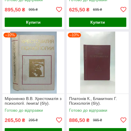
895,50
625,50
₴
₴
995 ₴
695 ₴
Купити
Купити
–10%
–10%
Міроненко В.В. Хрестоматія з
Платонів К., Блакитних Г.
психології. /книга/ (б/у).
Психологія (б/у).
Готово до відправки
Готово до відправки
265,50
886,50
₴
₴
295 ₴
985 ₴