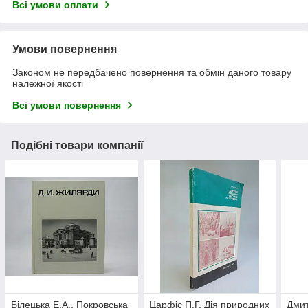
Всі умови оплати
Умови повернення
Законом не передбачено повернення та обмін даного товару
належної якості
Всі умови повернення
Подібні товари компанії
Білецька Е.А., Покровська
Царфіс П.Г. Дія природних
Дмит