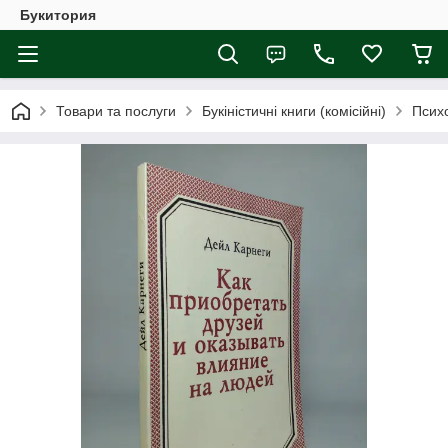
Букитория
Товари та послуги
Букіністичні книги (комісійні)
Психо