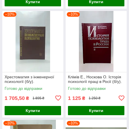
Купити
Купити
–10%
–10%
Хрестоматия з інженерної
Клімів Е., Носкова О. Історія
психології (б/у).
психології праці в Росії (б/у).
Готово до відправки
Готово до відправки
1 705,50
1 125
₴
₴
1 895 ₴
1 250 ₴
Купити
Купити
–10%
–10%