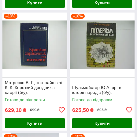
Купити
Купити
–10%
–10%
Мотренко В. Г., когонайшвілі
К. К. Короткий довідник з
Шульмейстер Ю.А. рр. в
історії (б/у).
історії народів (б/у).
Готово до відправки
Готово до відправки
629,10
625,50
₴
₴
699 ₴
695 ₴
Купити
Купити
–10%
–10%