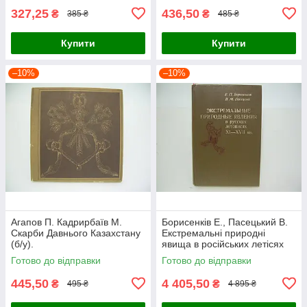
327,25
436,50
₴
₴
385 ₴
485 ₴
Купити
Купити
–10%
–10%
Агапов П. Кадрирбаїв М.
Борисенків Е., Пасецький В.
Скарби Давнього Казахстану
Екстремальні природні
(б/у).
явища в російських летісях
XI-XVII вв. (б/у).
Готово до відправки
Готово до відправки
445,50
4 405,50
₴
₴
495 ₴
4 895 ₴