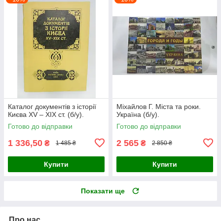
Каталог документів з історії
Міхайлов Г. Міста та роки.
Києва XV – XIX ст. (б/у).
Україна (б/у).
Готово до відправки
Готово до відправки
1 336,50
2 565
₴
₴
1 485 ₴
2 850 ₴
Купити
Купити
Показати ще
Про нас