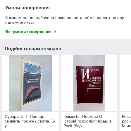
Умови повернення
Законом не передбачено повернення та обмін даного товару
належної якості
Всі умови повернення
Подібні товари компанії
Суворів С. Г. Про що
Клімів Е., Носкова О.
Роза
свідчить промінь світла. Б/
Історія психології праці в
росі
у.
Росії (б/у).
Книга