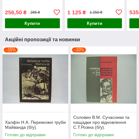
256,50
1 125
535
₴
₴
285 ₴
1 250 ₴
Купити
Купити
Акційні пропозиції та новинки
–15%
–10%
Соловин В.М. Сучасники та
Халфін Н.А. Переможні труби
нащадки про відновлення
Майванда (б/у).
С.Т.Розіна (б/у).
Готово до відправки
Готово до відправки