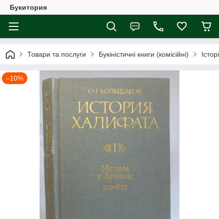
Букитория
Товари та послуги
Букіністичні книги (комісійні)
Істор
–10%