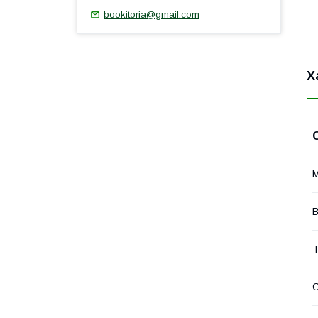
bookitoria@gmail.com
Х
М
В
Т