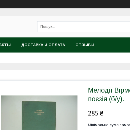
АКТЫ
ДОСТАВКА И ОПЛАТА
ОТЗЫВЫ
Мелодії Вірм
поєзія (б/у).
285 ₴
Мінімальна сума замов