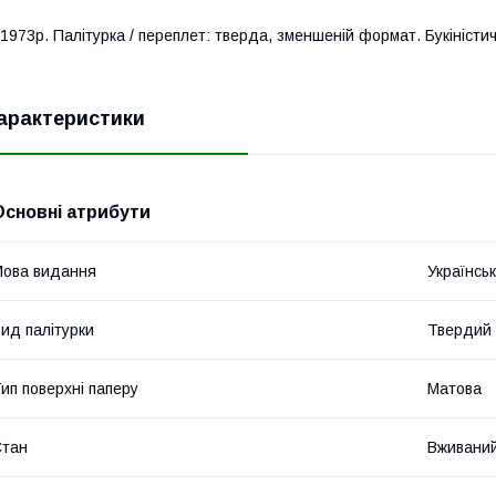
19
73
р. Палiтурка / переплет: тверда, з
менше
ній формат. Букіністи
арактеристики
Основні атрибути
ова видання
Українсь
ид палітурки
Твердий
ип поверхні паперу
Матова
Стан
Вживани