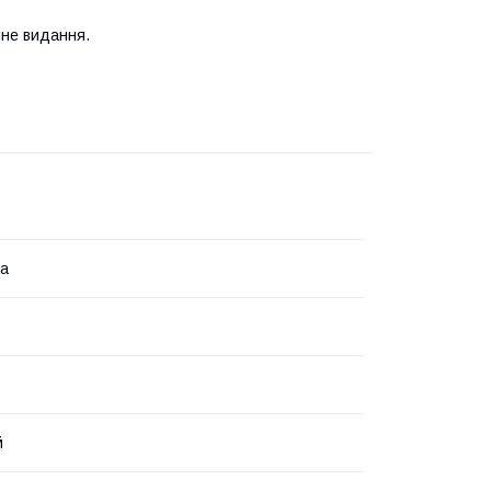
чне видання.
ка
й