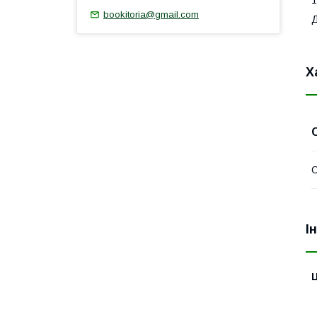
1
bookitoria@gmail.com
Д
Х
І
Ц