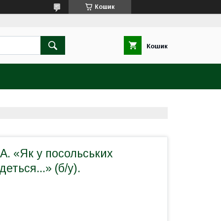
Кошик
Кошик
. «Як у посольських
еться...» (б/у).