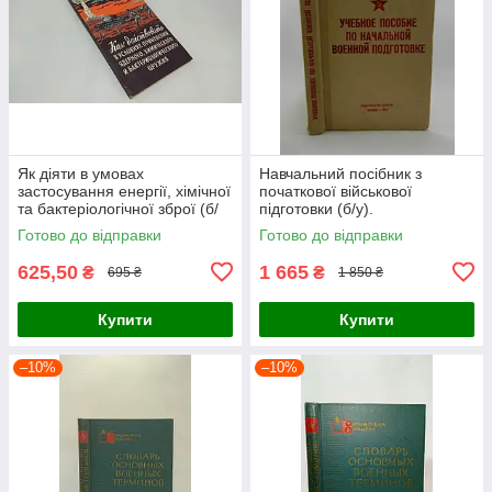
Як діяти в умовах
Навчальний посібник з
застосування енергії, хімічної
початкової військової
та бактеріологічної зброї (б/
підготовки (б/у).
у).
Готово до відправки
Готово до відправки
625,50
1 665
₴
₴
695 ₴
1 850 ₴
Купити
Купити
–10%
–10%