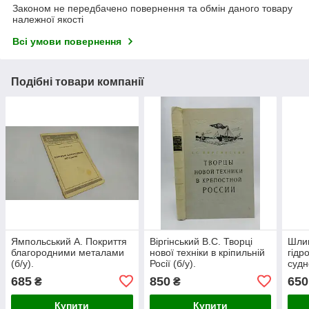
Законом не передбачено повернення та обмін даного товару
належної якості
Всі умови повернення
Подібні товари компанії
Ямпольський А. Покриття
Віргінський В.С. Творці
Шлиг
благородними металами
нової техніки в кріпильній
гідр
(б/у).
Росії (б/у).
судн
685
850
650
₴
₴
Купити
Купити