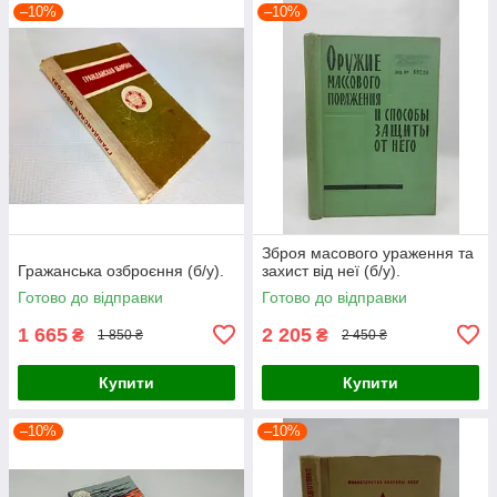
–10%
–10%
Зброя масового ураження та
Гражанська озброєння (б/у).
захист від неї (б/у).
Готово до відправки
Готово до відправки
1 665
2 205
₴
₴
1 850 ₴
2 450 ₴
Купити
Купити
–10%
–10%