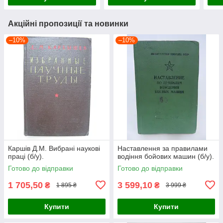
Акційні пропозиції та новинки
–10%
–10%
Каршів Д.М. Вибрані наукові
Наставлення за правилами
праці (б/у).
водіння бойових машин (б/у).
Готово до відправки
Готово до відправки
1 705,50
3 599,10
₴
₴
1 895 ₴
3 999 ₴
Купити
Купити