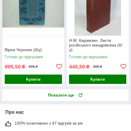
Н.М. Карамзин. Листи
російського мандрівника (б/
Вірна Чхунхян (б/у).
у).
Готово до відправки
Готово до відправки
895,50
445,50
₴
₴
995 ₴
495 ₴
Купити
Купити
Показати ще
Про нас
100% позитивних з 47 відгуків за рік