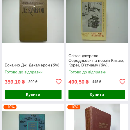
Світле джерело.
Середньовічна поезія Китаю,
Бокаччо Дж. Декамерон (б/у).
Кореї, В'єтнаму (б/у).
Готово до відправки
Готово до відправки
359,10
400,50
₴
₴
399 ₴
445 ₴
Купити
Купити
–10%
–10%