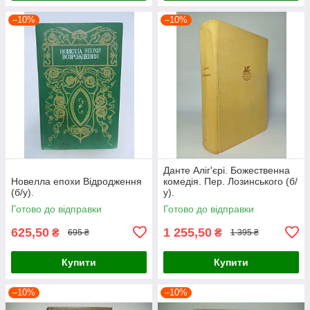
–10%
–10%
Данте Аліг'єрі. Божественна
Новелла епохи Відродження
комедія. Пер. Лозинського (б/
(б/у).
у).
Готово до відправки
Готово до відправки
625,50
1 255,50
₴
₴
695 ₴
1 395 ₴
Купити
Купити
–10%
–10%