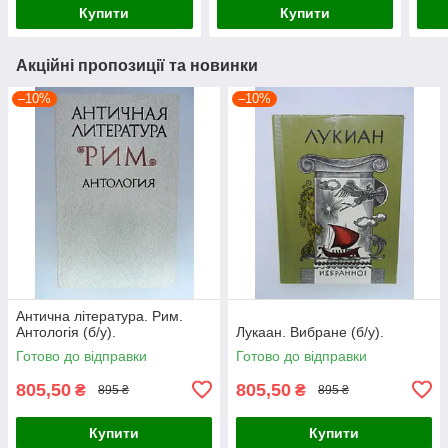
Купити
Купити
Акційні пропозиції та новинки
–10%
–10%
Антична література. Рим.
Антологія (б/у).
Лукаан. Вибране (б/у).
Готово до відправки
Готово до відправки
805,50
805,50
₴
₴
895 ₴
895 ₴
Купити
Купити