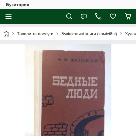
Букитория
Товари та послуги
Букіністичні книги (комісійні)
Худож