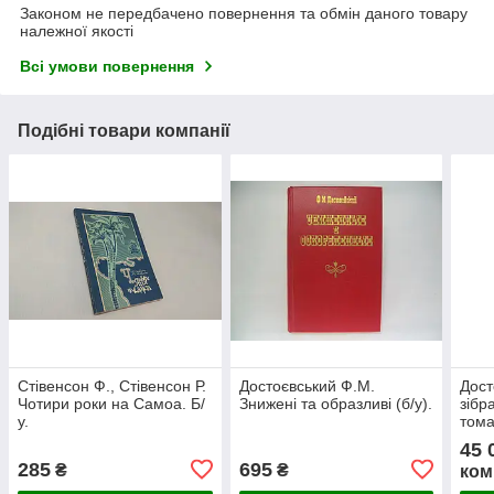
Законом не передбачено повернення та обмін даного товару
належної якості
Всі умови повернення
Подібні товари компанії
Стівенсон Ф., Стівенсон Р.
Достоєвський Ф.М.
Дост
Чотири роки на Самоа. Б/
Знижені та образливі (б/у).
зібр
у.
тома
б/у).
45 
285
695
₴
₴
ком