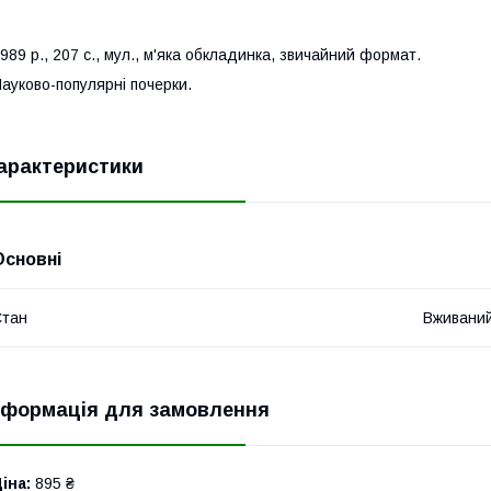
989 р., 207 с., мул., м'яка обкладинка, звичайний формат.
ауково-популярні почерки.
арактеристики
Основні
Стан
Вживани
нформація для замовлення
іна:
895 ₴