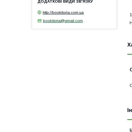
http://bookitoria.com.ua
1
bookitoria@gmail.com
Н
Х
І
Ц