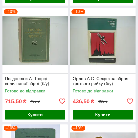
–10%
–10%
Поздневши А. Творці
Орлов А.С. Секретна зброя
вітчизняної зброї (б/у).
третього рейху (б/у).
Готово до відправки
Готово до відправки
715,50
436,50
₴
₴
795 ₴
485 ₴
Купити
Купити
–10%
–10%