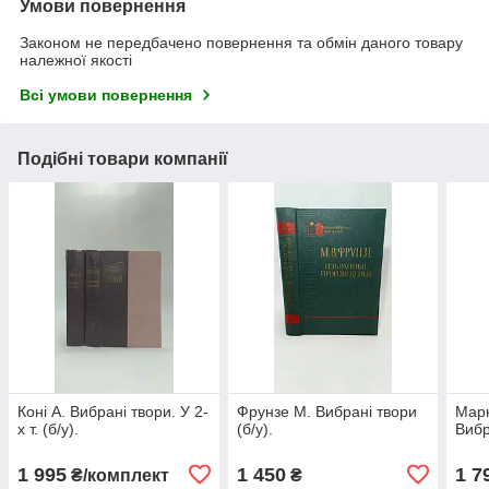
Умови повернення
Законом не передбачено повернення та обмін даного товару
належної якості
Всі умови повернення
Подібні товари компанії
Коні А. Вибрані твори. У 2-
Фрунзе М. Вибрані твори
Марк
х т. (б/у).
(б/у).
Вибра
1 995
1 450
1 7
₴/комплект
₴