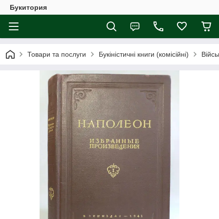
Букитория
Товари та послуги
Букіністичні книги (комісійні)
Війсь