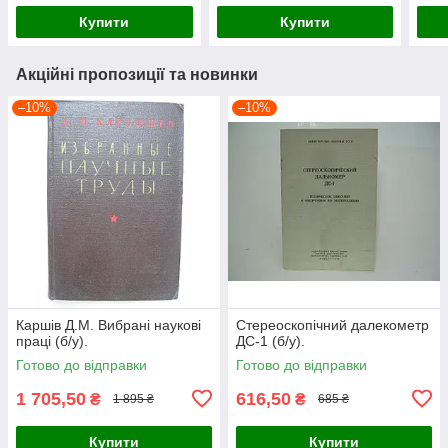
Купити
Купити
Акційні пропозиції та новинки
–10%
–10%
Каршів Д.М. Вибрані наукові
Стереоскопічний далекометр
праці (б/у).
ДС-1 (б/у).
Готово до відправки
Готово до відправки
1 705,50
616,50
₴
₴
1 895 ₴
685 ₴
Купити
Купити