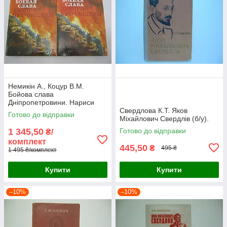
Немикін А., Коцур В.М.
Бойова слава
Дніпропетровини. Нариси
про Героях Радянського
Свердлова К.Т. Яков
Готово до відправки
Союзу (б/у).
Міхайлович Свердлів (б/у).
1 345,50
Готово до відправки
₴/
комплект
445,50
₴
495 ₴
1 495 ₴/комплект
Купити
Купити
–10%
–10%