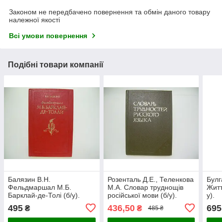
Законом не передбачено повернення та обмін даного товару
належної якості
Всі умови повернення
Подібні товари компанії
Балязин В.Н.
Розенталь Д.Е., Теленкова
Булг
Фельдмаршал М.Б.
М.А. Словар труднощів
Житт
Барклай-де-Толі (б/у).
російської мови (б/у).
у).
495
436,50
695
₴
₴
485 ₴