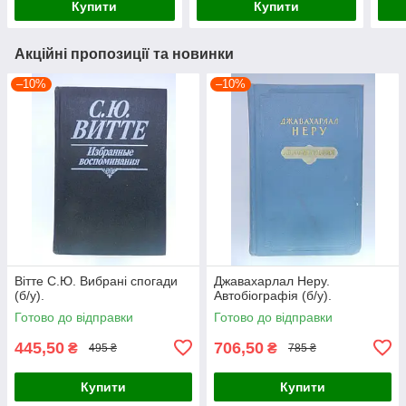
Купити
Купити
Акційні пропозиції та новинки
–10%
–10%
Вітте С.Ю. Вибрані спогади
Джавахарлал Неру.
(б/у).
Автобіографія (б/у).
Готово до відправки
Готово до відправки
445,50
706,50
₴
₴
495 ₴
785 ₴
Купити
Купити