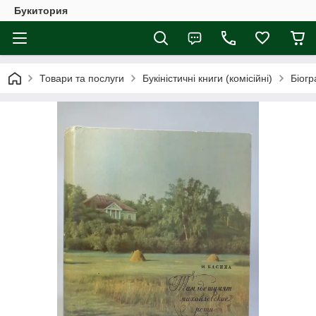
Букитория
Товари та послуги
Букіністичні книги (комісійні)
Біогр