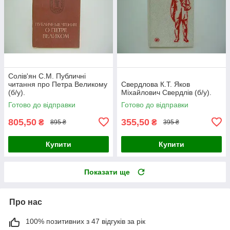
Солів'ян С.М. Публичні
читання про Петра Великому
Свердлова К.Т. Яков
(б/у).
Міхайлович Свердлів (б/у).
Готово до відправки
Готово до відправки
805,50
355,50
₴
₴
895 ₴
395 ₴
Купити
Купити
Показати ще
Про нас
100% позитивних з 47 відгуків за рік