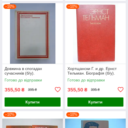
–10%
–10%
Довжина в спогадах
Хортщански Г. и др. Ернст
сучасників (б/у).
Тельман. Біографія (б/у).
Готово до відправки
Готово до відправки
355,50
355,50
₴
₴
395 ₴
395 ₴
Купити
Купити
–10%
–10%