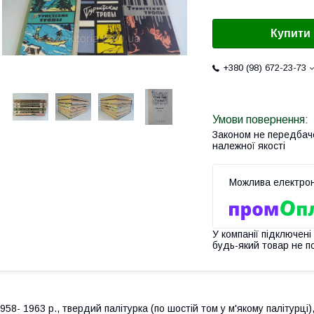
Купити
+380 (98) 672-23-73
Законом не передбач
належної якості
У компанії підключені
будь-який товар не п
958- 1963 р., твердий палітурка (по шостій том у м'якому палітурці