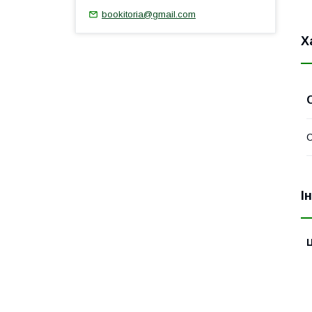
bookitoria@gmail.com
Х
І
Ц