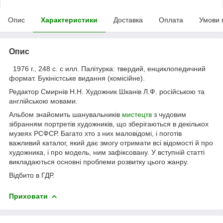
Опис
Характеристики
Доставка
Оплата
Умови 
Опис
1976 г., 248 с. с илл. Палітурка: твердий, енциклопедичний
формат. Букіністське видання (комісійне).
Редактор Смирнів Н.Н. Художник Шканів Л.Ф. російською та
англійською мовами.
Альбом знайомить шанувальників
мистецтв
з чудовим
зібранням портретів художників, що зберігаються в декількох
музеях РСФСР. Багато хто з них маловідомі, і поготів
важливий каталог, який дає змогу отримати всі відомості й про
художника, і про модель, ним зафіксовану. У вступній статті
викладаються основні проблеми розвитку цього жанру.
Відбито в ГДР.
Приховати