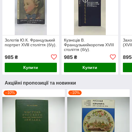
Золотів Ю.К. Французький
Кузнєців В.
Захо
портрет XVlll століття (б/у).
Французькийкоротив XVIII
(XVII
століття (б/у).
985
985
895
₴
₴
Купити
Купити
Акційні пропозиції та новинки
–10%
–10%