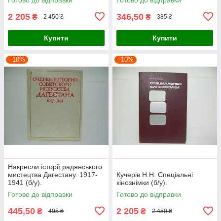
2 205
346,50
₴
₴
2 450 ₴
385 ₴
Купити
Купити
–10%
–10%
Накресли історії радянського
мистецтва Дагестану. 1917-
Кучерів Н.Н. Спеціальні
1941 (б/у).
кінознімки (б/у).
Готово до відправки
Готово до відправки
445,50
2 205
₴
₴
495 ₴
2 450 ₴