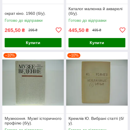
Каталог малюнка й акварелі
ократ кіно. 1960 (б/у).
(б/у).
Готово до відправки
Готово до відправки
265,50
445,50
₴
₴
295 ₴
495 ₴
Купити
Купити
–10%
–10%
Музеєєння. Музеї історичного
Кремлів Ю. Вибрані статті (б/
профілю (б/у).
у).
Готово до відправки
Готово до відправки