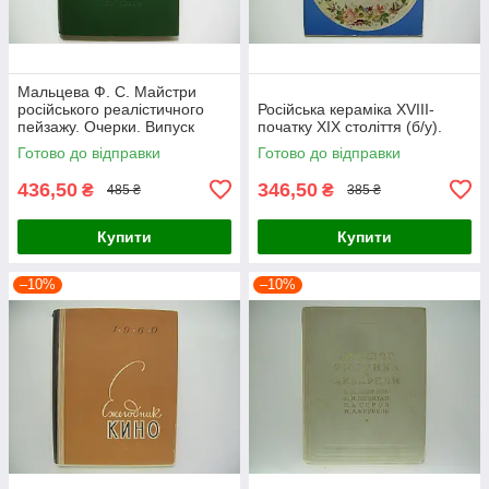
Мальцева Ф. С. Майстри
російського реалістичного
Російська кераміка XVIII-
пейзажу. Очерки. Випуск
початку XIX століття (б/у).
другий (б/у).
Готово до відправки
Готово до відправки
436,50
346,50
₴
₴
485 ₴
385 ₴
Купити
Купити
–10%
–10%