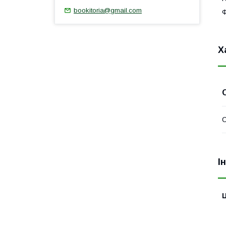
bookitoria@gmail.com
Ф
Х
І
Ц