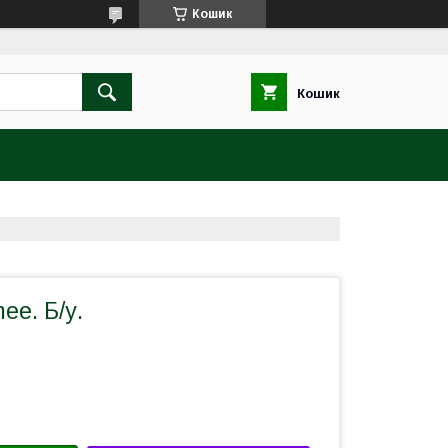
Кошик
Кошик
ee. Б/у.