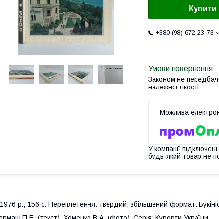
Купити
+380 (98) 672-23-73
Законом не передбач
належної якості
У компанії підключені
будь-який товар не п
976 р., 156 с. Переплетення: твердий, збільшений формат. Букініс
армаш П.Е. (текст), Хоменко В.А. (фото). Серія: Курорти України.