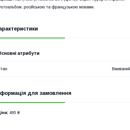
отоальбом. російською та французькою мовами.
арактеристики
Основні атрибути
Стан
Вживани
нформація для замовлення
іна:
495 ₴