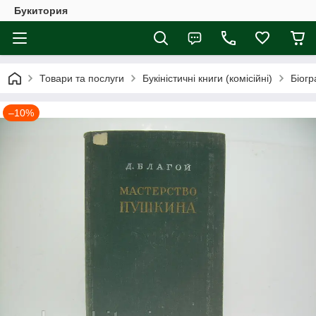
Букитория
Товари та послуги
Букіністичні книги (комісійні)
Біогр
–10%