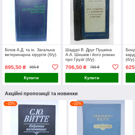
Білов А.Д. та ін. Загальна
Шадурі В. Друг Пушкіна
Бонд
ветеринарна хірургія (б/у).
А.А. Шишків і його роман
кард
про Грузії (б/у).
(б/у)
895,50
706,50
625
₴
₴
995 ₴
785 ₴
Купити
Купити
Акційні пропозиції та новинки
–10%
–10%