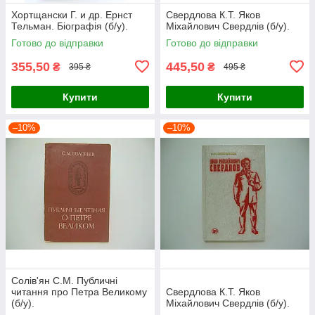
Хортщански Г. и др. Ернст
Свердлова К.Т. Яков
Тельман. Біографія (б/у).
Міхайлович Свердлів (б/у).
Готово до відправки
Готово до відправки
355,50
445,50
₴
₴
395 ₴
495 ₴
Купити
Купити
–10%
–10%
Солів'ян С.М. Публичні
читання про Петра Великому
Свердлова К.Т. Яков
(б/у).
Міхайлович Свердлів (б/у).