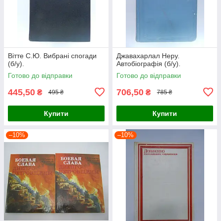
Вітте С.Ю. Вибрані спогади
Джавахарлал Неру.
(б/у).
Автобіографія (б/у).
Готово до відправки
Готово до відправки
445,50
706,50
₴
₴
495 ₴
785 ₴
Купити
Купити
–10%
–10%