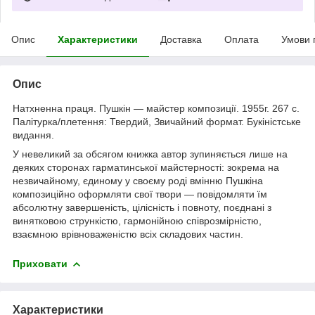
Опис
Характеристики
Доставка
Оплата
Умови 
Опис
Натхненна праця. Пушкін — майстер композиції. 1955г. 267 с.
Палітурка/плетення: Твердий, Звичайний формат. Букіністське
видання.
У невеликий за обсягом книжка автор зупиняється лише на
деяких сторонах гарматинської майстерності: зокрема на
незвичайному, єдиному у своєму роді вмінню Пушкіна
композиційно оформляти свої твори — повідомляти їм
абсолютну завершеність, цілісність і повноту, поєднані з
винятковою стрункістю, гармонійною співрозмірністю,
взаємною врівноваженістю всіх складових частин.
Приховати
Характеристики