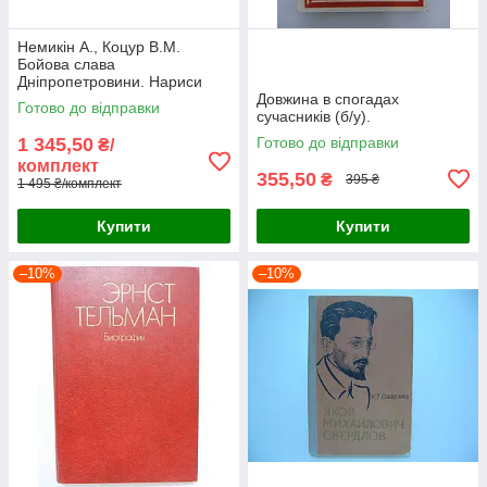
Немикін А., Коцур В.М.
Бойова слава
Дніпропетровини. Нариси
про Героях Радянського
Довжина в спогадах
Готово до відправки
Союзу (б/у).
сучасників (б/у).
1 345,50
Готово до відправки
₴/
комплект
355,50
₴
395 ₴
1 495 ₴/комплект
Купити
Купити
–10%
–10%