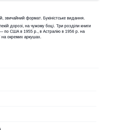
ий, звичайний формат. Букіністське видання.
екій дорозі, на чужому боці. Три розділи книги
— по США в 1955 р., в Астралію в 1956 р. на
ї на окремих аркушах.
й