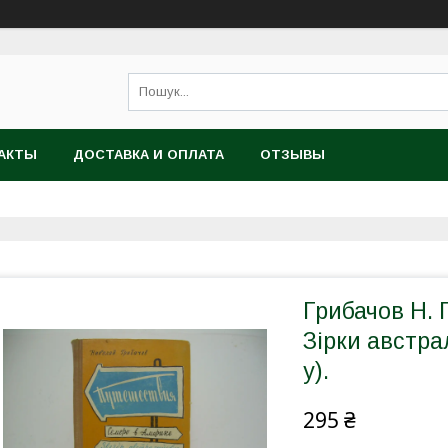
АКТЫ
ДОСТАВКА И ОПЛАТА
ОТЗЫВЫ
Грибачов Н. 
Зірки австрал
у).
295 ₴