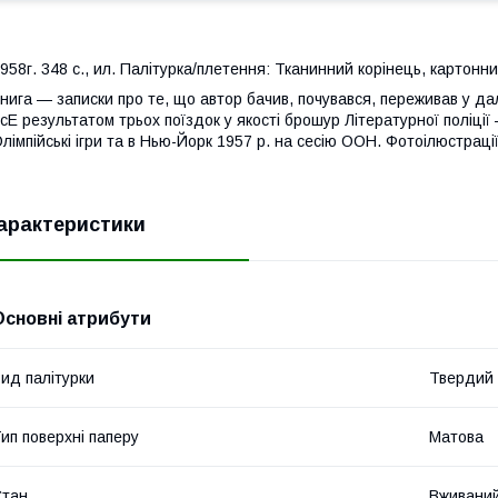
958г. 348 с., ил. Палітурка/плетення: Тканинний корінець, картонн
нига — записки про те, що автор бачив, почувався, переживав у дал
cE результатом трьох поїздок у якості брошур Літературної поліції 
лімпійські ігри та в Нью-Йорк 1957 р. на сесію ООН. Фотоілюстраці
арактеристики
Основні атрибути
ид палітурки
Твердий
ип поверхні паперу
Матова
Стан
Вживани