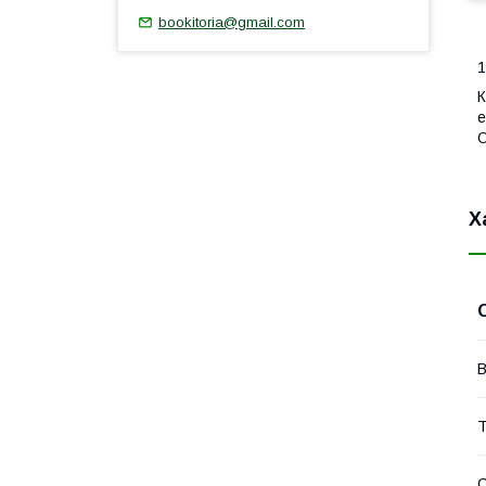
bookitoria@gmail.com
1
К
e
О
Х
В
Т