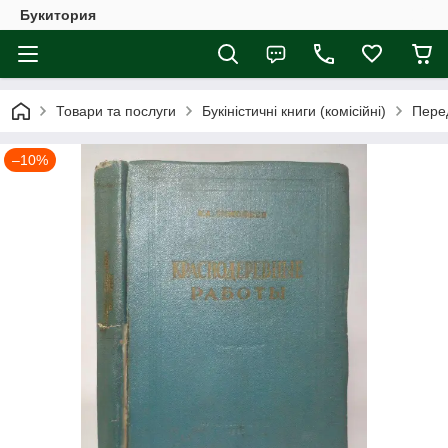
Букитория
Товари та послуги
Букіністичні книги (комісійні)
Перед
–10%