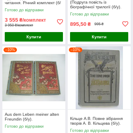
(Подруга повість із
читання. Річний комплект (б/
біографічної трилогії (б/у).
у).
Готово до відправки
Готово до відправки
3 555
₴/комплект
895,50
₴
995 ₴
3 950 ₴/комплект
Купити
Купити
–10%
–10%
Aus dem Leben meiner alten
Кільце А.В. Повне зібрання
Freundin (б/у).
творів А. В. Кільцева (б/у).
Готово до відправки
Готово до відправки