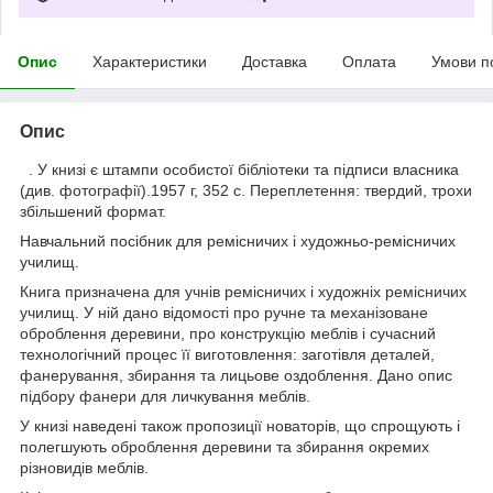
Опис
Характеристики
Доставка
Оплата
Умови п
Опис
. У книзі є штампи особистої бібліотеки та підписи власника
(див. фотографії).1957 г, 352 с. Переплетення: твердий, трохи
збільшений формат.
Навчальний посібник для ремісничих і художньо-ремісничих
училищ.
Книга призначена для учнів ремісничих і художніх ремісничих
училищ. У ній дано відомості про ручне та механізоване
оброблення деревини, про конструкцію меблів і сучасний
технологічний процес її виготовлення: заготівля деталей,
фанерування, збирання та лицьове оздоблення. Дано опис
підбору фанери для личкування меблів.
У книзі наведені також пропозиції новаторів, що спрощують і
полегшують оброблення деревини та збирання окремих
різновидів меблів.