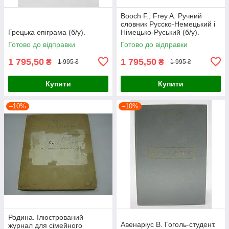
Booch F., Frey A. Ручний
словник Русско-Немецький і
Грецька епіграма (б/у).
Німецько-Руський (б/у).
Готово до відправки
Готово до відправки
1 795,50
1 795,50
₴
₴
1 995 ₴
1 995 ₴
Купити
Купити
–10%
–10%
Родина. Ілюстрований
Авенаріус В. Гоголь-студент.
журнал для сімейного