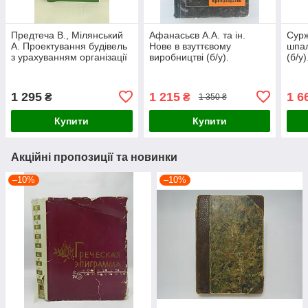
Предтеча В., Мілянський
Афанасьєв А.А. та ін.
Сурж
А. Проектування будівель
Нове в взуттєвому
шпал
з урахуванням організації
виробництві (б/у).
(б/у)
руху Tren (б/у).
1 295
1 215
1 6
₴
₴
1 350 ₴
Купити
Купити
Акційні пропозиції та новинки
–10%
–10%