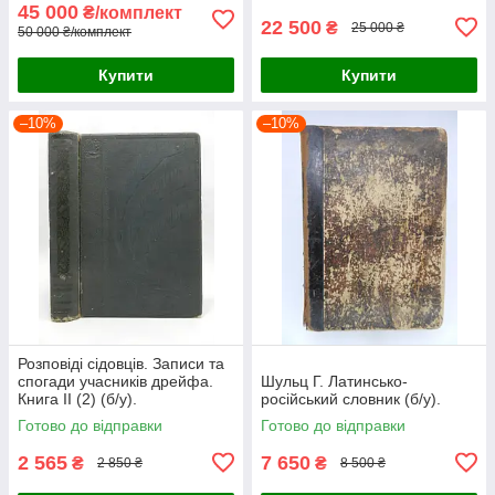
45 000
₴/комплект
22 500
₴
25 000 ₴
50 000 ₴/комплект
Купити
Купити
–10%
–10%
Розповіді сідовців. Записи та
спогади учасників дрейфа.
Шульц Г. Латинсько-
Книга II (2) (б/у).
російський словник (б/у).
Готово до відправки
Готово до відправки
2 565
7 650
₴
₴
2 850 ₴
8 500 ₴