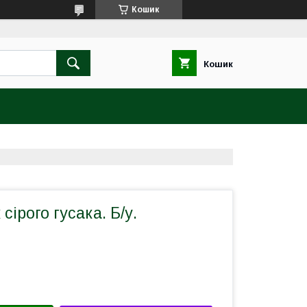
Кошик
Кошик
 сірого гусака. Б/у.