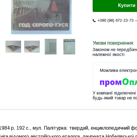
Купити
+380 (98) 672-23-73
Законом не передбач
належної якості
У компанії підключені
будь-який товар не п
984 р. 192 с., мул. Палітурка: твердий, енциклопедичний ф
К
ніга відомого австрійського еталога, лауреата Нобелівської