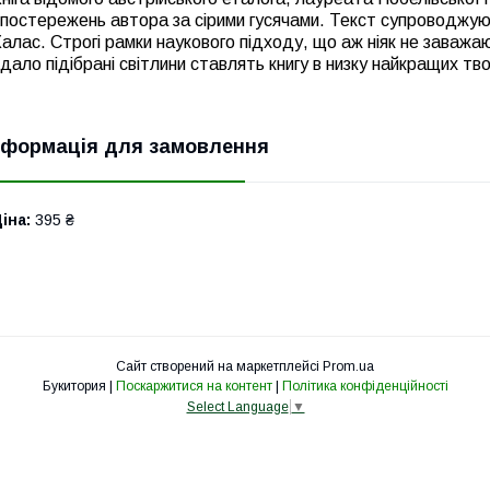
постережень автора за сірими гусячами. Текст супроводжую
алас. Строгі рамки наукового підходу, що аж ніяк не заважа
дало підібрані світлини ставлять книгу в низку найкращих тв
нформація для замовлення
іна:
395 ₴
Сайт створений на маркетплейсі
Prom.ua
Букитория |
Поскаржитися на контент
|
Політика конфіденційності
Select Language
▼