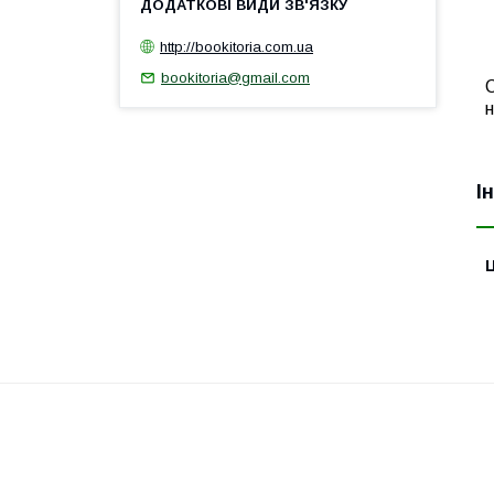
http://bookitoria.com.ua
bookitoria@gmail.com
С
н
І
Ц