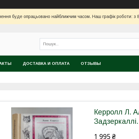
ння буде опрацьовано найближчим часом. Наш графік роботи: з 8:
АКТЫ
ДОСТАВКА И ОПЛАТА
ОТЗЫВЫ
Керролл Л. Ал
Задзеркаллі.
1 995 ₴