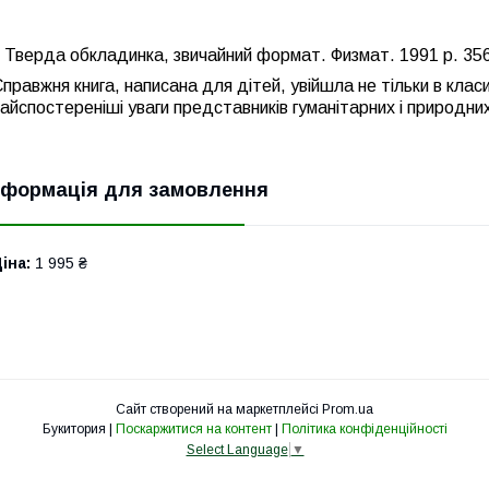
Тверда обкладинка, звичайний формат. Физмат. 1991 р. 356
правжня книга, написана для дітей, увійшла не тільки в клас
айспостереніші уваги представників гуманітарних і природних
нформація для замовлення
іна:
1 995 ₴
Сайт створений на маркетплейсі
Prom.ua
Букитория |
Поскаржитися на контент
|
Політика конфіденційності
Select Language
▼