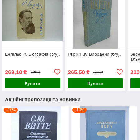
Енгельс Ф. Біографія (б/у).
Реріх Н.К. Вибраний (б/у).
Зерн
альм
269,10
265,50
310
₴
₴
299 ₴
295 ₴
Купити
Купити
Акційні пропозиції та новинки
–10%
–10%