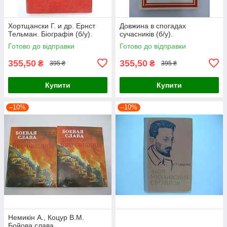
Хортщански Г. и др. Ернст
Довжина в спогадах
Тельман. Біографія (б/у).
сучасників (б/у).
Готово до відправки
Готово до відправки
355,50
355,50
₴
₴
395 ₴
395 ₴
Купити
Купити
–10%
–10%
Немикін А., Коцур В.М.
Бойова слава