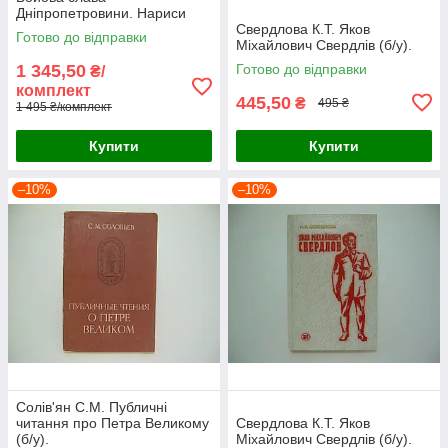
Дніпропетровини. Нариси
про Героях Радянського
Свердлова К.Т. Яков
Готово до відправки
Союзу (б/у).
Міхайлович Свердлів (б/у).
1 345,50
Готово до відправки
₴/
комплект
445,50
₴
495 ₴
1 495 ₴/комплект
Купити
Купити
–10%
–10%
Солів'ян С.М. Публичні
читання про Петра Великому
Свердлова К.Т. Яков
(б/у).
Міхайлович Свердлів (б/у).