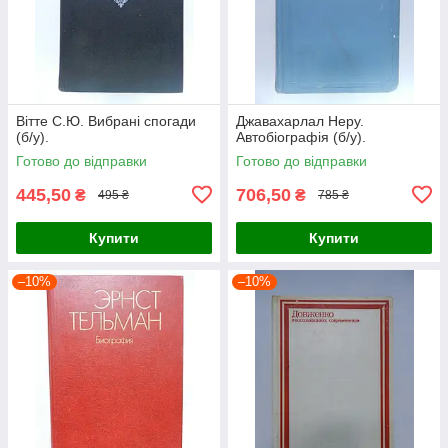
Вітте С.Ю. Вибрані спогади
Джавахарлал Неру.
(б/у).
Автобіографія (б/у).
Готово до відправки
Готово до відправки
445,50
706,50
₴
₴
495 ₴
785 ₴
Купити
Купити
–10%
–10%