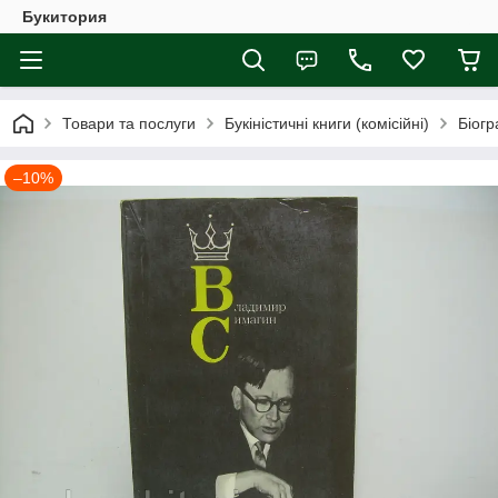
Букитория
Товари та послуги
Букіністичні книги (комісійні)
Біогр
–10%