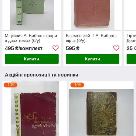
Міцкєвич А. Вибрані твори
В'землський П.А. Вибрані
Гірк
в двох томах (б/у).
вірші (б/у).
Дові
495
595
25 
₴/комплект
₴
Купити
Купити
Акційні пропозиції та новинки
–10%
–10%