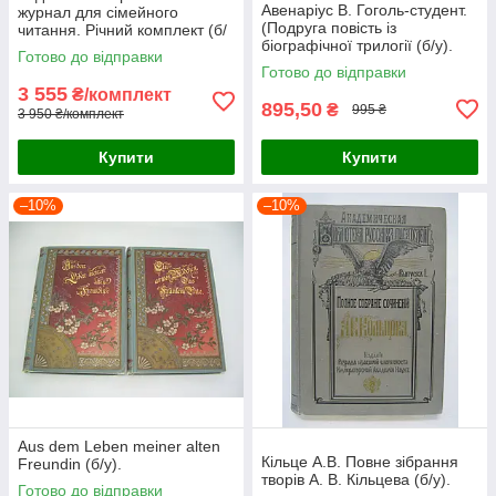
Авенаріус В. Гоголь-студент.
журнал для сімейного
(Подруга повість із
читання. Річний комплект (б/
біографічної трилогії (б/у).
у).
Готово до відправки
Готово до відправки
3 555
₴/комплект
895,50
₴
995 ₴
3 950 ₴/комплект
Купити
Купити
–10%
–10%
Aus dem Leben meiner alten
Кільце А.В. Повне зібрання
Freundin (б/у).
творів А. В. Кільцева (б/у).
Готово до відправки