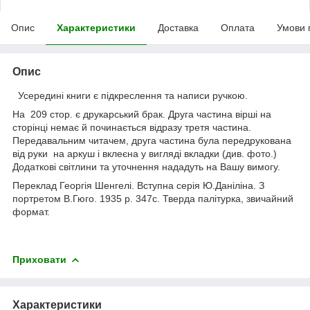
Опис
Характеристики
Доставка
Оплата
Умови 
Опис
Усередині книги є підкреслення та написи ручкою.
На 209 стор. є друкарський брак. Друга частина вірші на
сторінці немає й починається відразу третя частина.
Передавальним читачем, друга частина була передрукована
від руки на аркуш і вклеєна у вигляді вкладки (див. фото.)
Додаткові світлини та уточнення нададуть на Вашу вимогу.
Переклад Георгія Шенгелі. Вступна серія Ю.Даніліна. З
портретом В.Гюго. 1935 р. 347с. Тверда палітурка, звичайний
формат.
Приховати
Характеристики