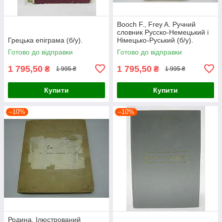
Booch F., Frey A. Ручний
словник Русско-Немецький і
Грецька епіграма (б/у).
Німецько-Руський (б/у).
Готово до відправки
Готово до відправки
1 795,50
1 795,50
₴
₴
1 995 ₴
1 995 ₴
Купити
Купити
–10%
–10%
Родина. Ілюстрований