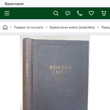
Букитория
Товари та послуги
Букіністичні книги (комісійні)
Перед