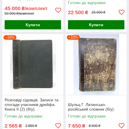
Готово до відправки
45 000
₴/комплект
22 500
₴
25 000 ₴
50 000 ₴/комплект
Купити
Купити
–10%
–10%
Розповіді сідовців. Записи та
спогади учасників дрейфа.
Шульц Г. Латинсько-
Книга II (2) (б/у).
російський словник (б/у).
Готово до відправки
Готово до відправки
2 565
7 650
₴
₴
2 850 ₴
8 500 ₴