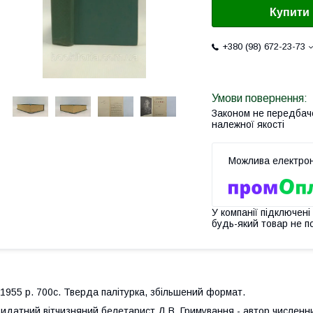
Купити
+380 (98) 672-23-73
Законом не передбач
належної якості
У компанії підключені
будь-який товар не п
955 р. 700с. Тверда палітурка, збільшений формат.
идатний вітчизняний белетарист Д.В. Гримування - автор численних 