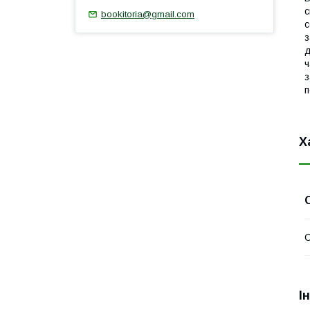
с
bookitoria@gmail.com
с
з
д
ч
з
п
Х
І