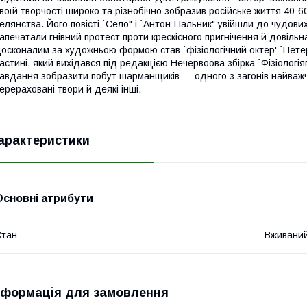
воїй творчості широко та різнобічно зобразив російське життя 40-60-
елянства. Його повісті `Село" і `Антон-Пальник" увійшли до чудови
апечатали гнівний протест проти крескісного пригнічення й довільна
осконалим за художньою формою став `фізіологічний октер' `Пете
астині, який вихідався під редакцією Нечервоова збірка `Фізіологі
авдання зобразити побут шарманщиків — одного з загонів найважч
ерераховані твори й деякі інші.
арактеристики
Основні атрибути
Стан
Вживани
нформація для замовлення