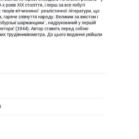
х років XIX століття, і перш за все побуті
х творів вітчизняної реалістичної літератури, що
, гаряче співчуття народу. Великим за вмістом і
рбурзькі шарманщики`, надрукований у першій
япетора' (1844). Автор ставить перед собою
их трудівниківометра. До цього видання увійшли
й