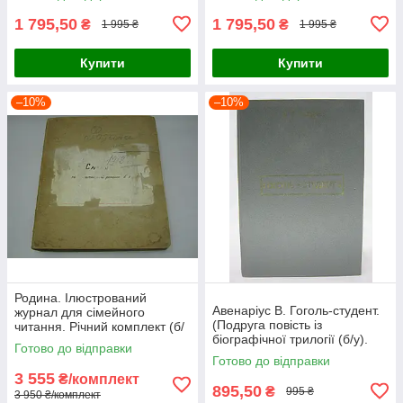
1 795,50
1 795,50
₴
₴
1 995 ₴
1 995 ₴
Купити
Купити
–10%
–10%
Родина. Ілюстрований
Авенаріус В. Гоголь-студент.
журнал для сімейного
(Подруга повість із
читання. Річний комплект (б/
біографічної трилогії (б/у).
у).
Готово до відправки
Готово до відправки
3 555
₴/комплект
895,50
₴
995 ₴
3 950 ₴/комплект