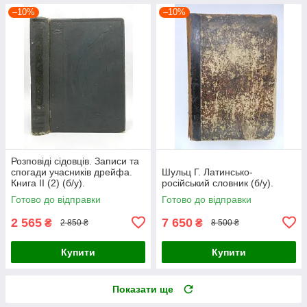
–10%
–10%
Розповіді сідовців. Записи та
спогади учасників дрейфа.
Шульц Г. Латинсько-
Книга II (2) (б/у).
російський словник (б/у).
Готово до відправки
Готово до відправки
2 565
7 650
₴
₴
2 850 ₴
8 500 ₴
Купити
Купити
Показати ще