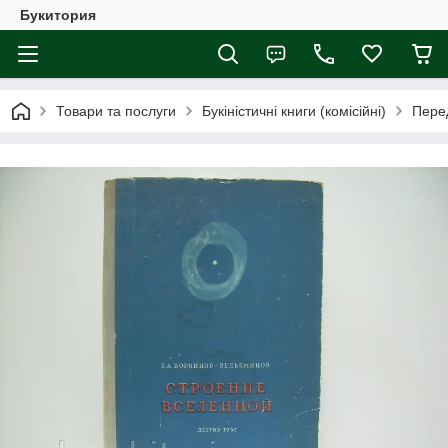
Букитория
Товари та послуги
Букіністичні книги (комісійні)
Перед