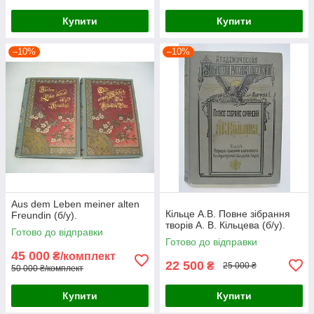
Купити
Купити
–10%
–10%
Aus dem Leben meiner alten
Кільце А.В. Повне зібрання
Freundin (б/у).
творів А. В. Кільцева (б/у).
Готово до відправки
Готово до відправки
45 000
₴/комплект
22 500
₴
25 000 ₴
50 000 ₴/комплект
Купити
Купити