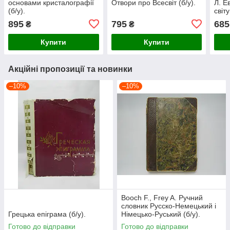
основами кристалографії
Отвори про Всесвіт (б/у).
Л. Е
(б/у).
світу
895
795
685
₴
₴
Купити
Купити
Акційні пропозиції та новинки
–10%
–10%
Booch F., Frey A. Ручний
словник Русско-Немецький і
Грецька епіграма (б/у).
Німецько-Руський (б/у).
Готово до відправки
Готово до відправки