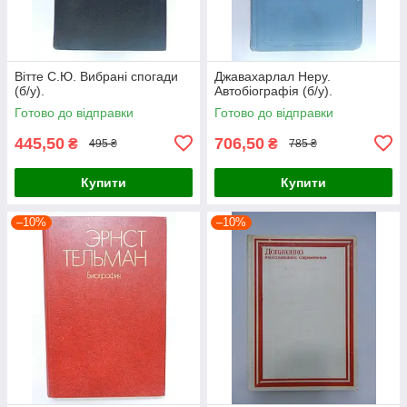
Вітте С.Ю. Вибрані спогади
Джавахарлал Неру.
(б/у).
Автобіографія (б/у).
Готово до відправки
Готово до відправки
445,50
706,50
₴
₴
495 ₴
785 ₴
Купити
Купити
–10%
–10%