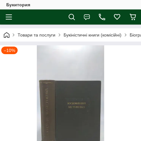
Букитория
Товари та послуги
Букіністичні книги (комісійні)
Біогр
–10%