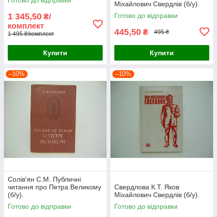
Союзу (б/у).
Міхайлович Свердлів (б/у).
1 345,50
Готово до відправки
₴/
комплект
445,50
₴
495 ₴
1 495 ₴/комплект
Купити
Купити
–10%
–10%
Солів'ян С.М. Публичні
читання про Петра Великому
Свердлова К.Т. Яков
(б/у).
Міхайлович Свердлів (б/у).
Готово до відправки
Готово до відправки