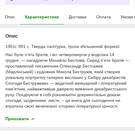
Опис
Характеристики
Доставка
Оплата
Умови 
Опис
1951г. 891 с. Тверда палітурка, трохи збільшений формат.
Нас було п'ять братів, і всі четверомерли у водолазі 14
грудня, — нагадуючи Михайло Бестовів. Серед п'яти братів —
прославлений письменник Олександр Бестгажев
(Марлінський) і художник Микола Бестружів, який створив
унікальну портретну галерею висланих у Сибіру декабристів.
Спогади Бестружевих — видатний мемуарний і літературний
пам'ятник, найважливіше джерело вивчення декабристського
руху. Поєднуючи в собі різноманітні документальні докази:
спогади, щоденники, листи, – ця книга для сьогодення не
втратила своєї величезної історико-літературної цінності.
Приховати