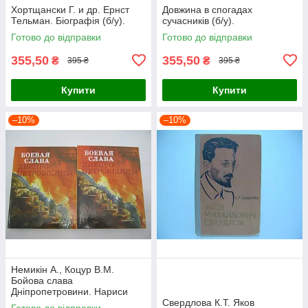
Хортщански Г. и др. Ернст
Довжина в спогадах
Тельман. Біографія (б/у).
сучасників (б/у).
Готово до відправки
Готово до відправки
355,50
355,50
₴
₴
395 ₴
395 ₴
Купити
Купити
–10%
–10%
Немикін А., Коцур В.М.
Бойова слава
Дніпропетровини. Нариси
про Героях Радянського
Свердлова К.Т. Яков
Готово до відправки