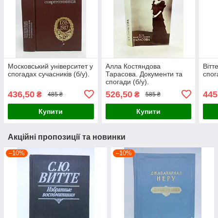
Московський університет у
Алла Костяндова
Вітт
спогадах сучасників (б/у).
Тарасова. Документи та
спог
спогади (б/у).
436,50
526,50
445
₴
₴
485 ₴
585 ₴
Купити
Купити
Акційні пропозиції та новинки
–10%
–10%