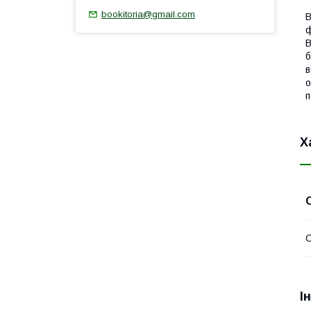
bookitoria@gmail.com
В
ф
В
б
в
о
п
Х
І