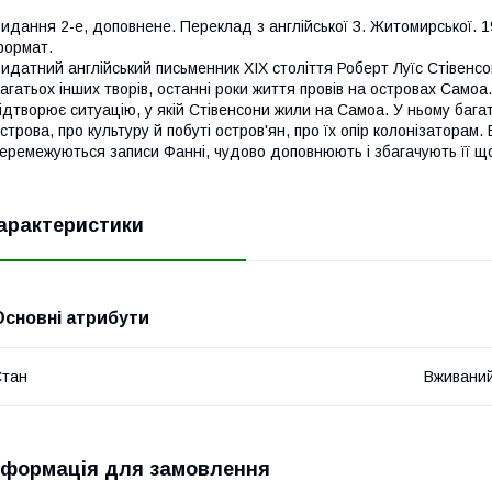
идання 2-е, доповнене. Переклад з англійської З. Житомирської. 19
ормат.
идатний англійський письменник XIX століття Роберт Луїс Стівенсон
агатьох інших творів, останні роки життя провів на островах Сам
ідтворює ситуацію, у якій Стівенсони жили на Самоа. У ньому баг
строва, про культуру й побуті остров'ян, про їх опір колонізаторам.
еремежуються записи Фанні, чудово доповнюють і збагачують її щ
арактеристики
Основні атрибути
Стан
Вживани
нформація для замовлення