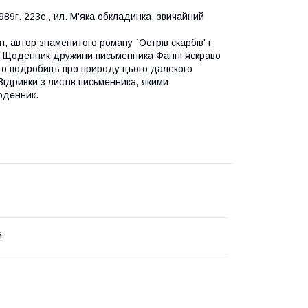
89г. 223с., ил. М'яка обкладинка, звичайний
, автор знаменитого роману `Острів скарбів' і
оа. Щоденник дружини письменника Фанні яскраво
ато подробиць про природу цього далекого
 Відривки з листів письменника, якими
оденник.
й