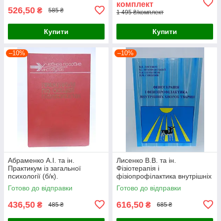
комплект
526,50
₴
585 ₴
1 495 ₴/комплект
Купити
Купити
–10%
–10%
Абраменко А.І. та ін.
Лисенко В.В. та ін.
Практикум із загальної
Фізіотерапія і
психології (б/к).
фізіопрофілактика внутрішніх
хвороб тварин (б/у).
Готово до відправки
Готово до відправки
436,50
616,50
₴
₴
485 ₴
685 ₴