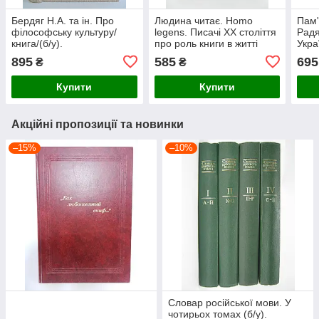
Бердяг Н.А. та ін. Про
Людина читає. Homo
Пам'
філософську культуру/
legens. Писачі XX століття
Радя
книга/(б/у).
про роль книги в житті
Укра
людини та суспільства (б/
895
585
695
₴
₴
у).
Купити
Купити
Акційні пропозиції та новинки
–15%
–10%
Словар російської мови. У
чотирьох томах (б/у).