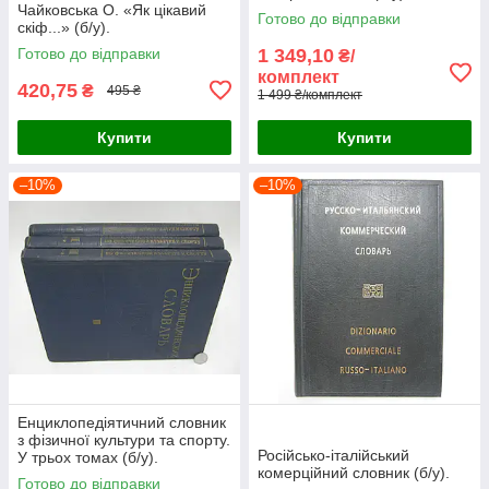
Чайковська О. «Як цікавий
Готово до відправки
скіф...» (б/у).
Готово до відправки
1 349,10
₴/
комплект
420,75
₴
495 ₴
1 499 ₴/комплект
Купити
Купити
–10%
–10%
Енциклопедіятичний словник
з фізичної культури та спорту.
Російсько-італійський
У трьох томах (б/у).
комерційний словник (б/у).
Готово до відправки