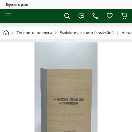
Букитория
Товари та послуги
Букіністичні книги (комісійні)
Навча