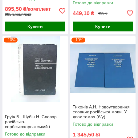
Готово до відправки
895,50
₴/комплект
449,10
₴
499 ₴
995 ₴/комплект
Купити
Купити
–10%
–10%
Тихонів А.Н. Новоутворення
словник російської мови. У
Груїч Б., Шубін Н. Словар
двох томах (б/у).
російсько-
Готово до відправки
сербськохорватський і
сербськохорватско-
Готово до відправки
1 345,50
₴/
російський (б/у).